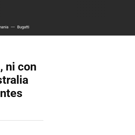
mania
Bugatti
, ni con
tralia
antes