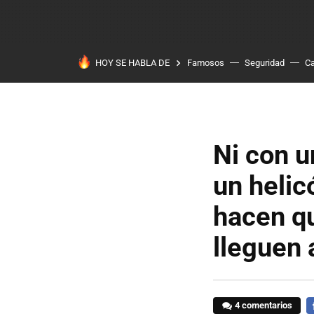
HOY SE HABLA DE
Famosos
Seguridad
Ca
Ni con u
un helic
hacen qu
lleguen 
4 comentarios