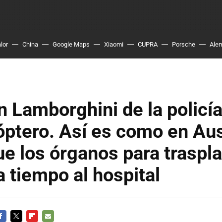
lor
China
Google Maps
Xiaomi
CUPRA
Porsche
Ale
n Lamborghini de la policía
óptero. Así es como en Aus
e los órganos para traspl
a tiempo al hospital