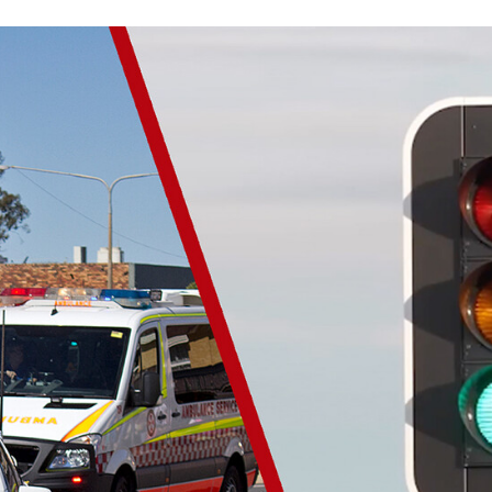
ACEBOOK
TWITTER
FLIPBOARD
E-
MAIL