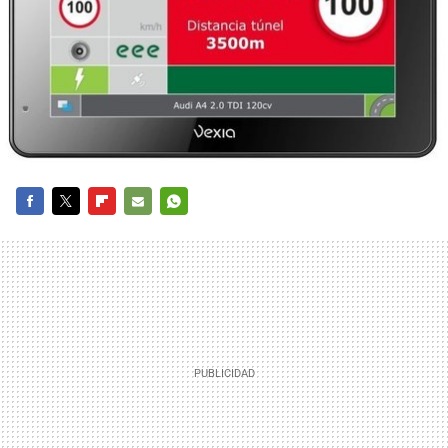
FACEBOOK
TWITTER
FLIPBOARD
E-
WHATSAPP
MAIL