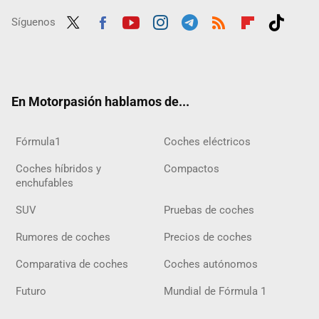
Síguenos
Twit
Fac
Yout
Inst
Tele
RSS
Flip
Tikt
ter
ebo
ube
agra
gra
boar
ok
ok
m
m
d
En Motorpasión hablamos de...
Fórmula1
Coches eléctricos
Coches híbridos y
Compactos
enchufables
SUV
Pruebas de coches
Rumores de coches
Precios de coches
Comparativa de coches
Coches autónomos
Futuro
Mundial de Fórmula 1