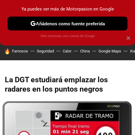
Ya puedes ver más de Motorpasion en Google
PRUEBAS
COCHES ELÉCTRICOS
OBSERVATORIO
F1
Añádenos como fuente preferida
Solo necesitas una cuenta de Google
×
HOY SE HABLA DE
Famosos
Seguridad
Calor
China
Google Maps
Xi
La DGT estudiará emplazar los
radares en los puntos negros