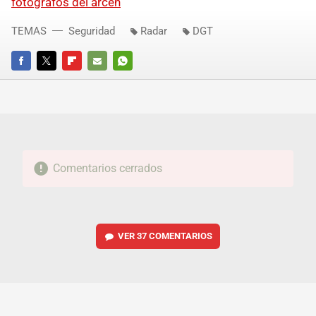
fotógrafos del arcén
TEMAS
Seguridad
Radar
DGT
FACEBOOK
TWITTER
FLIPBOARD
E-
WHATSAPP
MAIL
Comentarios cerrados
VER
37 COMENTARIOS