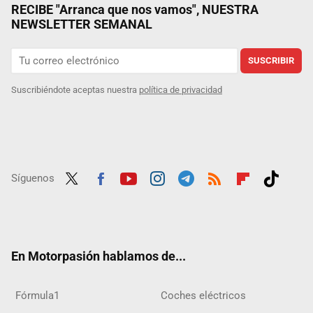
RECIBE "Arranca que nos vamos", NUESTRA
NEWSLETTER SEMANAL
SUSCRIBIR
Suscribiéndote aceptas nuestra
política de privacidad
Síguenos
Twit
Fac
Yout
Inst
Tele
RSS
Flip
Tikt
ter
ebo
ube
agra
gra
boar
ok
ok
m
m
d
En Motorpasión hablamos de...
Fórmula1
Coches eléctricos