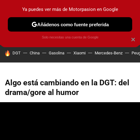
Ya puedes ver más de Motorpasion en Google
PRUEBAS
COCHES ELÉCTRICOS
OBSERVATORIO
F1
Añádenos como fuente preferida
Solo necesitas una cuenta de Google
×
HOY SE HABLA DE
DGT
China
Gasolina
Xiaomi
Mercedes-Benz
Peug
Algo está cambiando en la DGT: del
drama/gore al humor