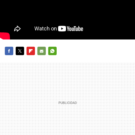
FACEBOOK
TWITTER
FLIPBOARD
E-
WHATSAPP
MAIL