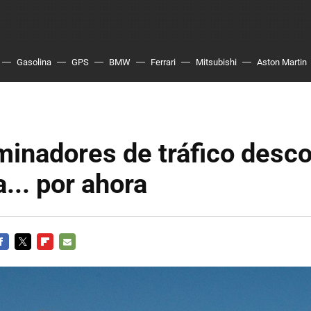
Gasolina
GPS
BMW
Ferrari
Mitsubishi
Aston Martin
minadores de tráfico desc
a... por ahora
ACEBOOK
TWITTER
FLIPBOARD
E-
MAIL