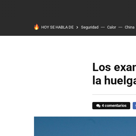
HOY SE HABLA DE
Seguridad
Calor
China
Los exa
la huelg
4 comentarios
F