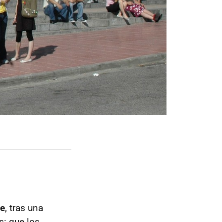
de
, tras una
s: que los