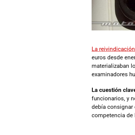
La reivindicació
euros desde ener
materializaban l
examinadores hub
La cuestión clav
funcionarios, y 
debía consignar 
competencia de l