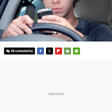
48 comentarios
FACEBOOK
TWITTER
FLIPBOARD
E-
WHATSAPP
MAIL