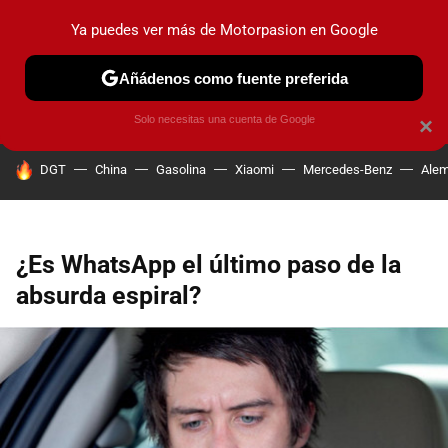
Ya puedes ver más de Motorpasion en Google
PRUEBAS
COCHES ELÉCTRICOS
OBSERVATORIO
F1
Añádenos como fuente preferida
Solo necesitas una cuenta de Google
×
HOY SE HABLA DE
DGT
China
Gasolina
Xiaomi
Mercedes-Benz
Alem
¿Es WhatsApp el último paso de la
absurda espiral?