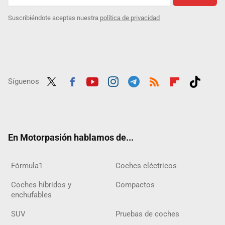
Suscribiéndote aceptas nuestra
política de privacidad
Síguenos
Twit
Fac
Yout
Inst
Tele
RSS
Flip
Tikt
ter
ebo
ube
agra
gra
boar
ok
ok
m
m
d
En Motorpasión hablamos de...
Fórmula1
Coches eléctricos
Coches híbridos y
Compactos
enchufables
SUV
Pruebas de coches