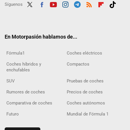
Síguenos
Twit
Fac
Yout
Inst
Tele
RSS
Flip
Tikt
ter
ebo
ube
agra
gra
boar
ok
ok
m
m
d
En Motorpasión hablamos de...
Fórmula1
Coches eléctricos
Coches híbridos y
Compactos
enchufables
SUV
Pruebas de coches
Rumores de coches
Precios de coches
Comparativa de coches
Coches autónomos
Futuro
Mundial de Fórmula 1