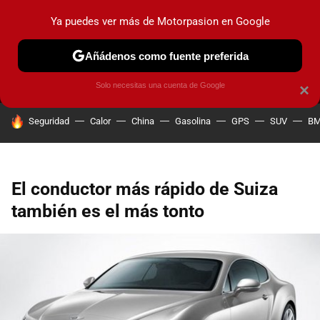
Ya puedes ver más de Motorpasion en Google
MENÚ
NUEVO
Añádenos como fuente preferida
PRUEBAS
COCHES ELÉCTRICOS
OBSERVATORIO
F1
Solo necesitas una cuenta de Google
×
HOY SE HABLA DE
Seguridad
Calor
China
Gasolina
GPS
SUV
B
El conductor más rápido de Suiza
también es el más tonto