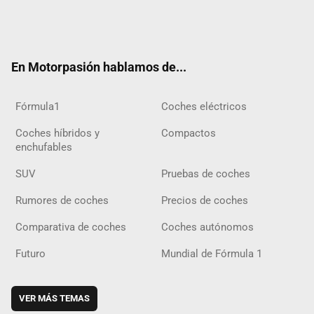
Twit
Fac
Yout
Inst
Tele
RSS
Flip
Tikt
ter
ebo
ube
agra
gra
boar
ok
ok
m
m
d
En Motorpasión hablamos de...
Fórmula1
Coches eléctricos
Coches híbridos y
Compactos
enchufables
SUV
Pruebas de coches
Rumores de coches
Precios de coches
Comparativa de coches
Coches autónomos
Futuro
Mundial de Fórmula 1
VER MÁS TEMAS