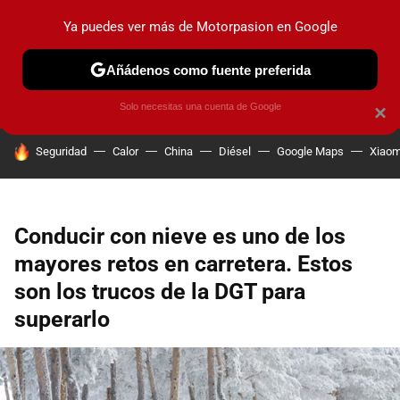
Ya puedes ver más de Motorpasion en Google
PRUEBAS
COCHES ELÉCTRICOS
OBSERVATORIO
F1
Añádenos como fuente preferida
Solo necesitas una cuenta de Google
×
HOY SE HABLA DE
Seguridad
Calor
China
Diésel
Google Maps
Xiaom
Conducir con nieve es uno de los
mayores retos en carretera. Estos
son los trucos de la DGT para
superarlo