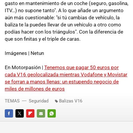
gasto en mantenimiento de un coche (seguro, gasolina,
ITV…) no supone tanto". A lo que añade un argumento
aún más cuestionable: "si tú cambias de vehículo, la
baliza te la puedes llevar de un vehículo a otro como
podías hacer con los triángulos". Con la diferencia de
que son finitas y el triple de caras.
Imágenes | Netun
En Motorpasión |
Tenemos que pagar 50 euros por
cada V16 geolocalizada mientras Vodafone y Movistar
se forran a manos llenas: un estupendo negocio de
miles de millones de euros
TEMAS
Seguridad
Balizas V16
FACEBOOK
TWITTER
FLIPBOARD
E-
WHATSAPP
MAIL