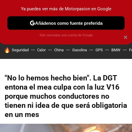
Ya puedes ver más de Motorpasion en Google
PRUEBAS
COCHES ELÉCTRICOS
OBSERVATORIO
F1
Añádenos como fuente preferida
Solo necesitas una cuenta de Google
×
HOY SE HABLA DE
Seguridad
Calor
China
Gasolina
GPS
BMW
F
"No lo hemos hecho bien". La DGT
entona el mea culpa con la luz V16
porque muchos conductores no
tienen ni idea de que será obligatoria
en un mes