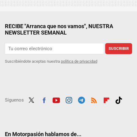
RECIBE "Arranca que nos vamos", NUESTRA
NEWSLETTER SEMANAL
SUSCRIBIR
Suscribiéndote aceptas nuestra
política de privacidad
Síguenos
Twit
Fac
Yout
Inst
Tele
RSS
Flip
Tikt
ter
ebo
ube
agra
gra
boar
ok
ok
m
m
d
En Motorpasión hablamos de...