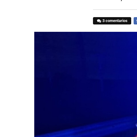
3 comentarios
F