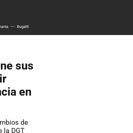
mania
Bugatti
ene sus
ir
ncia en
ambios de
e la DGT