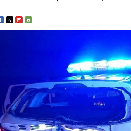
ACEBOOK
TWITTER
FLIPBOARD
E-
MAIL