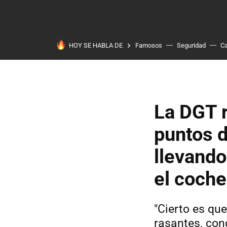
HOY SE HABLA DE
Famosos
Seguridad
Ca
La DGT r
puntos d
llevando
el coche
"Cierto es qu
rasantes, con