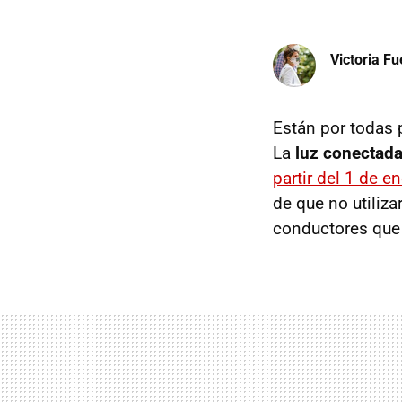
Victoria F
Están por todas p
La
luz conectad
partir del 1 de e
de que no utiliz
conductores que 