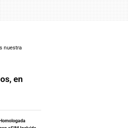
s nuestra
dos, en
l Homologada