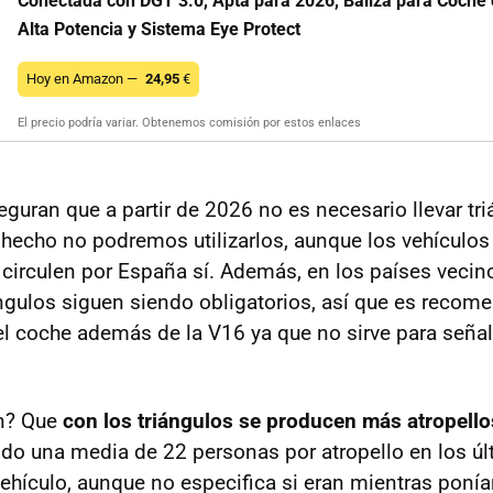
Conectada con DGT 3.0, Apta para 2026, Baliza para Coche 
Alta Potencia y Sistema Eye Protect
Hoy en Amazon —
24,95
€
El precio podría variar. Obtenemos comisión por estos enlaces
eguran que a partir de 2026 no es necesario llevar tr
hecho no podremos utilizarlos, aunque los vehículos
 circulen por España sí. Además, en los países veci
iángulos siguen siendo obligatorios, así que es recom
l coche además de la V16 ya que no sirve para señal
n? Que
con los triángulos se producen más atropello
cido una media de 22 personas por atropello en los ú
vehículo, aunque no especifica si eran mientras ponía