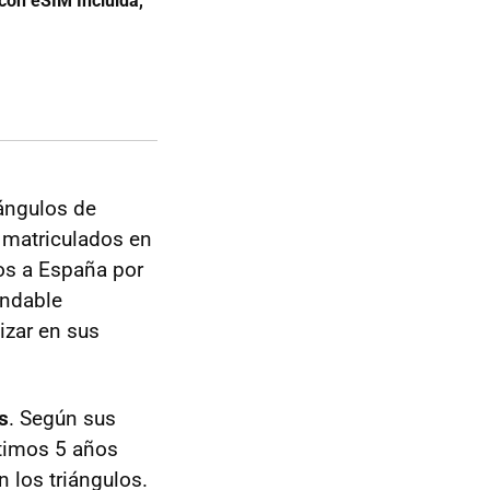
con eSIM Incluida,
iángulos de
 matriculados en
nos a España por
endable
izar en sus
s
. Según sus
ltimos 5 años
n los triángulos.