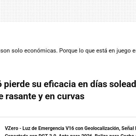
 son solo económicas. Porque lo que está en juego e
6 pierde su eficacia en días solea
 rasante y en curvas
VZero - Luz de Emergencia V16 con Geolocalización, Seña