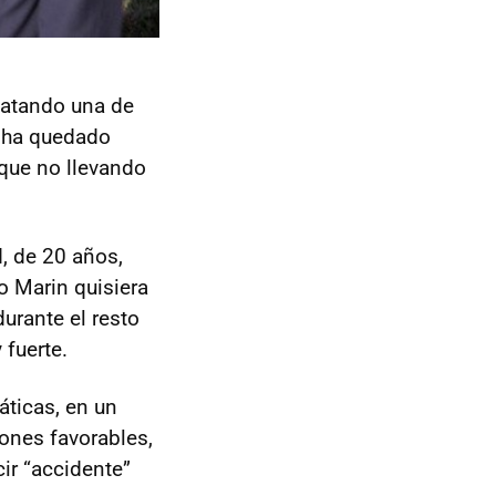
scatando una de
e ha quedado
rque no llevando
, de 20 años,
o Marin quisiera
urante el resto
fuerte.
áticas, en un
iones favorables,
cir “accidente”