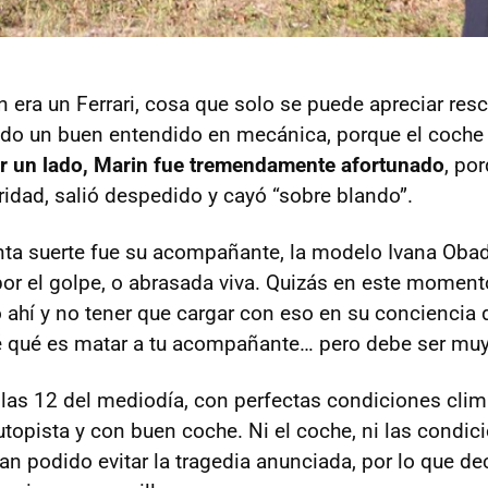
n era un Ferrari, cosa que solo se puede apreciar re
endo un buen entendido en mecánica, porque el coch
r un lado, Marin fue tremendamente afortunado
, po
ridad, salió despedido y cayó “sobre blando”.
nta suerte fue su acompañante, la modelo Ivana Obad
por el golpe, o abrasada viva. Quizás en este moment
ahí y no tener que cargar con eso en su conciencia d
é qué es matar a tu acompañante… pero debe ser muy 
las 12 del mediodía, con perfectas condiciones clim
utopista y con buen coche. Ni el coche, ni las condic
han podido evitar la tragedia anunciada, por lo que de