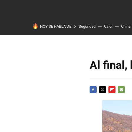
HOY SE HABLA DE
Seguridad
Calor
China
Al final
FACEBOOK
TWITTER
FLIPBOARD
E-
MAIL