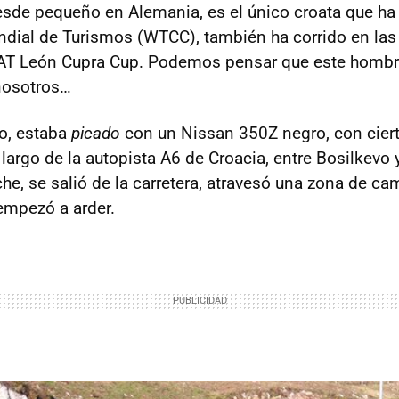
sde pequeño en Alemania, es el único croata que ha
ial de Turismos (
WTCC
), también ha corrido en la
AT
León Cupra Cup. Podemos pensar que este hombr
nosotros…
to, estaba
picado
con un Nissan 350Z negro, con ciert
 largo de la autopista A6 de Croacia, entre Bosilkevo 
che, se salió de la carretera, atravesó una zona de c
 empezó a arder.