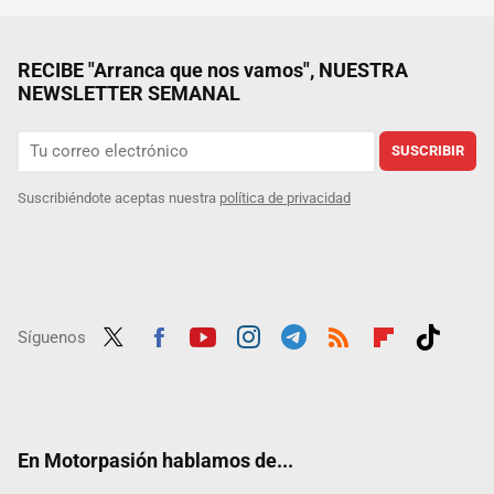
RECIBE "Arranca que nos vamos", NUESTRA
NEWSLETTER SEMANAL
SUSCRIBIR
Suscribiéndote aceptas nuestra
política de privacidad
Síguenos
Twit
Fac
Yout
Inst
Tele
RSS
Flip
Tikt
ter
ebo
ube
agra
gra
boar
ok
ok
m
m
d
En Motorpasión hablamos de...