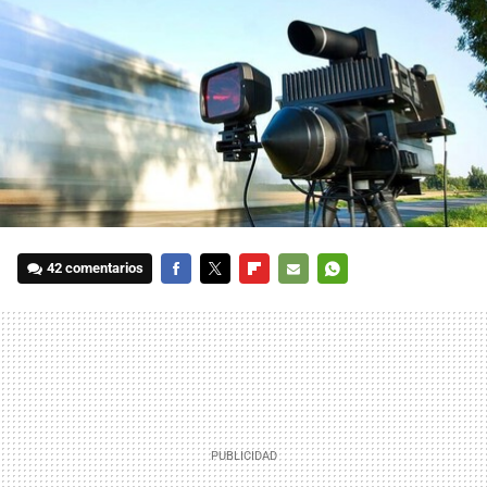
42 comentarios
FACEBOOK
TWITTER
FLIPBOARD
E-
WHATSAPP
MAIL