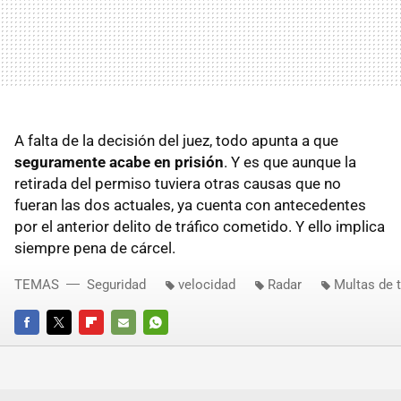
A falta de la decisión del juez, todo apunta a que
seguramente acabe en prisión
. Y es que aunque la
retirada del permiso tuviera otras causas que no
fueran las dos actuales, ya cuenta con antecedentes
por el anterior delito de tráfico cometido. Y ello implica
siempre pena de cárcel.
TEMAS
Seguridad
velocidad
Radar
Multas de t
FACEBOOK
TWITTER
FLIPBOARD
E-
WHATSAPP
MAIL