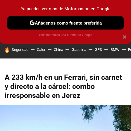
Ya puedes ver más de Motorpasion en Google
PRUEBAS
COCHES ELÉCTRICOS
OBSERVATORIO
F1
Añádenos como fuente preferida
Solo necesitas una cuenta de Google
×
HOY SE HABLA DE
Seguridad
Calor
China
Gasolina
GPS
BMW
F
A 233 km/h en un Ferrari, sin carnet
y directo a la cárcel: combo
irresponsable en Jerez