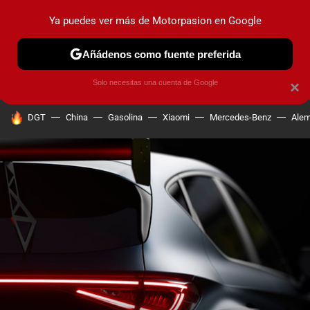
Ya puedes ver más de Motorpasion en Google
PRUEBAS
COCHES ELÉCTRICOS
OBSERVATORIO
F1
Añádenos como fuente preferida
Solo necesitas una cuenta de Google
×
HOY SE HABLA DE
DGT
China
Gasolina
Xiaomi
Mercedes-Benz
Alem