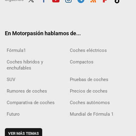
Twit
Fac
Yout
Inst
Tele
RSS
Flip
Tikt
ter
ebo
ube
agra
gra
boar
ok
ok
m
m
d
En Motorpasión hablamos de...
Fórmula1
Coches eléctricos
Coches híbridos y
Compactos
enchufables
SUV
Pruebas de coches
Rumores de coches
Precios de coches
Comparativa de coches
Coches autónomos
Futuro
Mundial de Fórmula 1
VER MÁS TEMAS