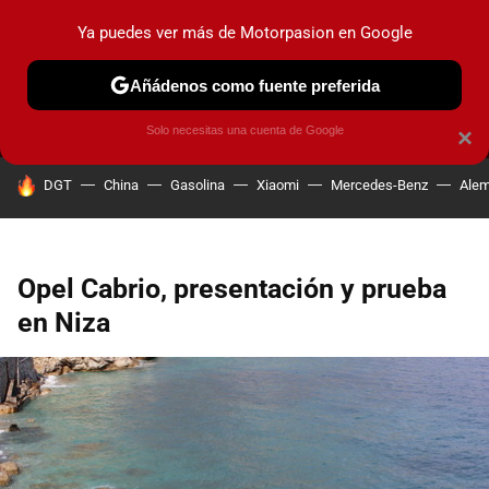
Ya puedes ver más de Motorpasion en Google
MENÚ
NUEVO
Añádenos como fuente preferida
PRUEBAS
COCHES ELÉCTRICOS
OBSERVATORIO
F1
Solo necesitas una cuenta de Google
×
HOY SE HABLA DE
DGT
China
Gasolina
Xiaomi
Mercedes-Benz
Alem
Opel Cabrio, presentación y prueba
en Niza