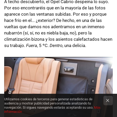
A techo descubierto, el Opel Cabrio despeina lo suyo.
Por eso encontraréis que en la mayoría de las fotos
aparece con las ventanas subidas. Por eso y porque
hace frío en el... ¿exterior? De hecho, en una de las
vueltas que damos nos adentramos en un inmenso
nubarrón (sí, sí, no es niebla baja, no), pero la
climatización bizona y los asientos calefactados hacen
su trabajo.
Fuera
, 5 ºC.
Dentro
, una delicia.
Utilizamos cookies de terceros para generar estadísticas de
audiencia y mostrar publicidad personalizada analizando tu
navegación. Si sigues navegando estarás aceptando su uso.
Más
información