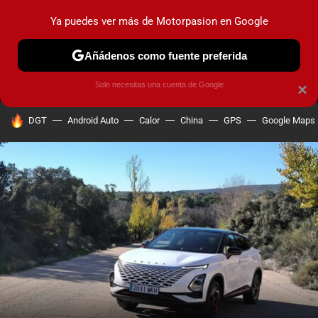
Ya puedes ver más de Motorpasion en Google
MENÚ
NUEVO
Añádenos como fuente preferida
PRUEBAS
COCHES ELÉCTRICOS
OBSERVATORIO
F1
Solo necesitas una cuenta de Google
×
HOY SE HABLA DE
DGT
Android Auto
Calor
China
GPS
Google Maps