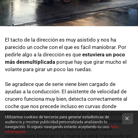
El tacto de la dirección es muy asistido y nos ha
parecido un coche con el que es fácil maniobrar. Por
pedirle algo a la dirección es que
estuviera un poco
más desmultiplicada
porque hay que girar mucho el
volante para girar un poco las ruedas.
Se agradece que de serie viene bien cargado de
ayudas a la conducción. El asistente de velocidad de
crucero funciona muy bien, detecta correctamente al
coche que nos precede incluso en curvas donde
esperas que pierda el contacto y no deja una distancia
Utilizamos cookies de terceros para generar estadísticas de
de seguridad excesiva. El asistente de mantenimiento
audiencia y mostrar publicidad personalizada analizando tu
navegación. Si sigues navegando estarás aceptando su uso.
Más
de carril en cambio debe mejorar porque hace
información
correcciones bruscas y la marca ya está trabajando en