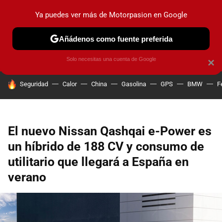
Ya puedes ver más de Motorpasion en Google
PRUEBAS
COCHES ELÉCTRICOS
OBSERVATORIO
F1
Añádenos como fuente preferida
Solo necesitas una cuenta de Google
×
HOY SE HABLA DE
Seguridad
Calor
China
Gasolina
GPS
BMW
F
El nuevo Nissan Qashqai e-Power es
un híbrido de 188 CV y consumo de
utilitario que llegará a España en
verano