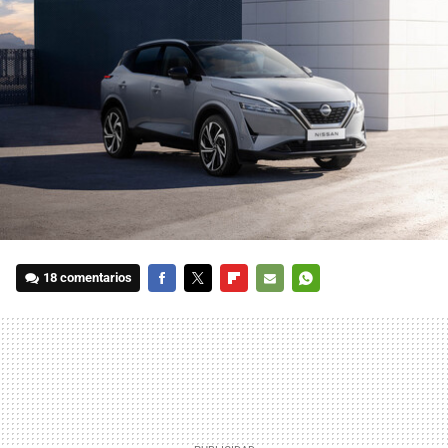
18 comentarios
FACEBOOK
TWITTER
FLIPBOARD
E-
WHATSAPP
MAIL