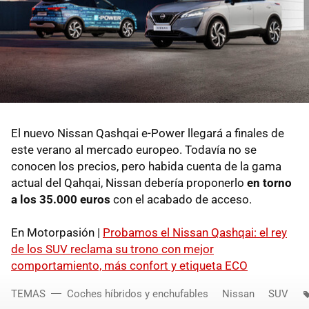
El nuevo Nissan Qashqai e-Power llegará a finales de
este verano al mercado europeo. Todavía no se
conocen los precios, pero habida cuenta de la gama
actual del Qahqai, Nissan debería proponerlo
en torno
a los 35.000 euros
con el acabado de acceso.
En Motorpasión |
Probamos el Nissan Qashqai: el rey
de los SUV reclama su trono con mejor
comportamiento, más confort y etiqueta ECO
TEMAS
Coches híbridos y enchufables
Nissan
SUV