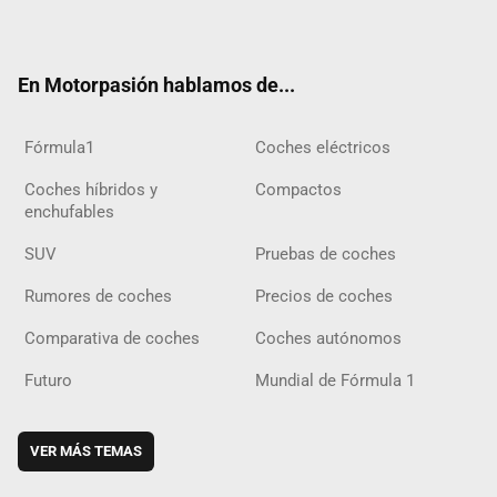
ter
ebo
ube
agra
gra
boar
ok
ok
m
m
d
En Motorpasión hablamos de...
Fórmula1
Coches eléctricos
Coches híbridos y
Compactos
enchufables
SUV
Pruebas de coches
Rumores de coches
Precios de coches
Comparativa de coches
Coches autónomos
Futuro
Mundial de Fórmula 1
VER MÁS TEMAS