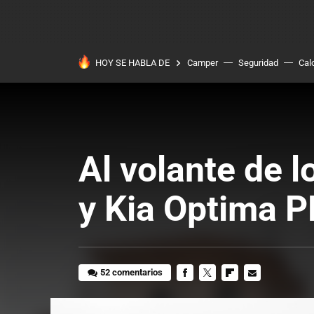
HOY SE HABLA DE
Camper
Seguridad
Cal
Al volante de 
y Kia Optima P
52 comentarios
FACEBOOK
TWITTER
FLIPBOARD
E-
MAIL