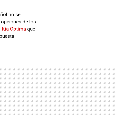
ñol no se
s opciones de los
l
Kia Optima
que
apuesta