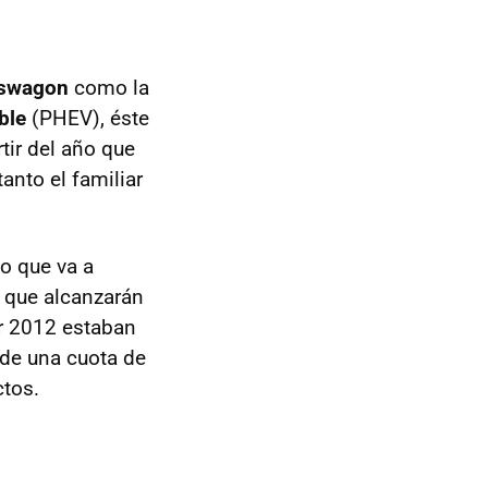
tswagon
como la
ble
(PHEV), éste
tir del año que
anto el familiar
o que va a
s que alcanzarán
or 2012 estaban
de una cuota de
ctos.