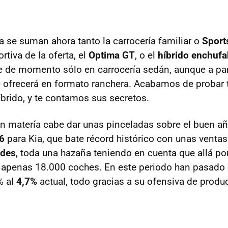
 se suman ahora tanto la carrocería familiar o
Spor
tiva de la oferta, el
Optima GT
, o el
híbrido enchufa
e de momento sólo en carrocería sedán, aunque a par
 ofrecerá en formato ranchera. Acabamos de probar t
íbrido, y te contamos sus secretos.
en matería cabe dar unas pinceladas sobre el buen añ
6
para Kia, que bate récord histórico con unas venta
ades
, toda una hazaña teniendo en cuenta que allá p
 apenas 18.000 coches. En este periodo han pasado 
% al
4,7%
actual, todo gracias a su ofensiva de produ