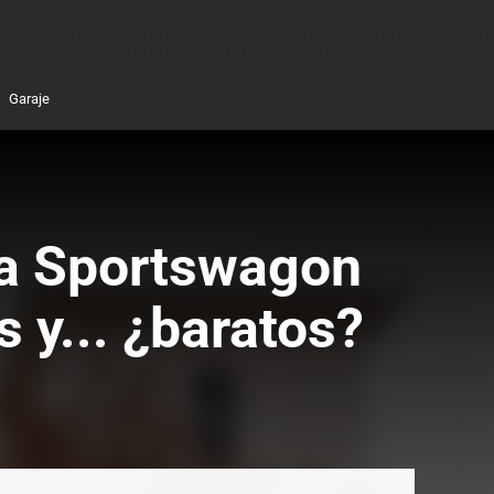
Garaje
ma Sportswagon
 y... ¿baratos?