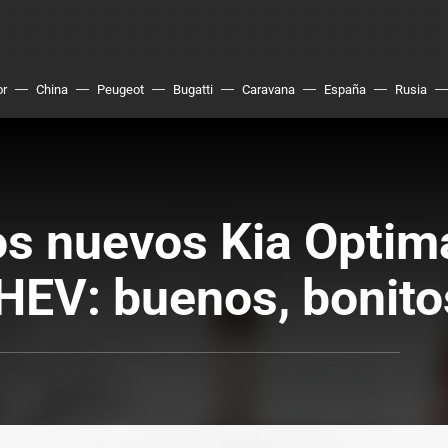
or
China
Peugeot
Bugatti
Caravana
España
Rusia
los nuevos Kia Opti
HEV: buenos, bonitos