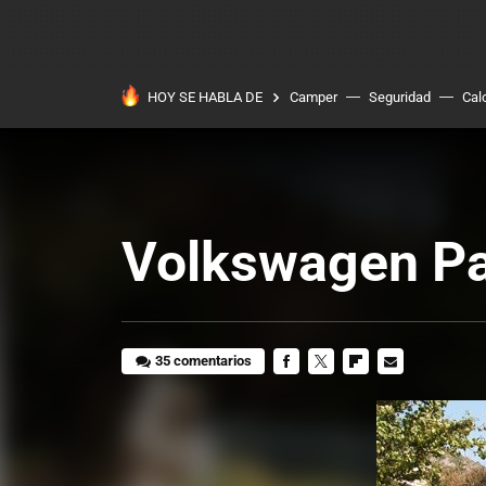
HOY SE HABLA DE
Camper
Seguridad
Cal
Volkswagen Pa
35 comentarios
FACEBOOK
TWITTER
FLIPBOARD
E-
MAIL