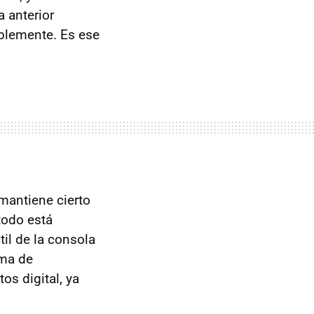
 anterior
tablemente. Es ese
 mantiene cierto
todo está
til de la consola
ema de
s digital, ya