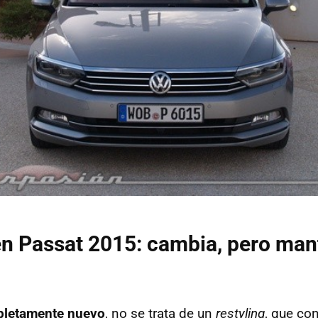
 Passat 2015: cambia, pero mant
letamente nuevo
, no se trata de un
restyling
, que con