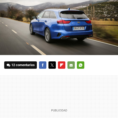
12 comentarios
FACEBOOK
TWITTER
FLIPBOARD
E-
WHATSAPP
MAIL