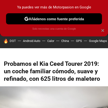
Ya puedes ver más de Motorpasion en Google
MENÚ
NUEVO
Añádenos como fuente preferida
PRUEBAS
COCHES ELÉCTRICOS
OBSERVATORIO
F1
Solo necesitas una cuenta de Google
×
HOY SE HABLA DE
DGT
Android Auto
Calor
China
GPS
Google Maps
Probamos el Kia Ceed Tourer 2019:
un coche familiar cómodo, suave y
refinado, con 625 litros de maletero