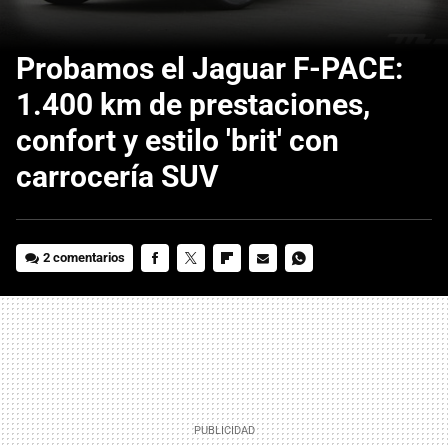
Probamos el Jaguar F-PACE:
1.400 km de prestaciones,
confort y estilo 'brit' con
carrocería SUV
2 comentarios
FACEBOOK
TWITTER
FLIPBOARD
E-
WHATSAPP
MAIL