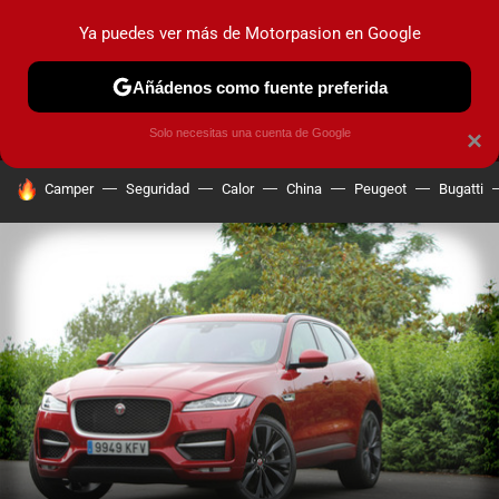
Ya puedes ver más de Motorpasion en Google
MENÚ
NUEVO
Añádenos como fuente preferida
PRUEBAS
COCHES ELÉCTRICOS
OBSERVATORIO
F1
Solo necesitas una cuenta de Google
×
HOY SE HABLA DE
Camper
Seguridad
Calor
China
Peugeot
Bugatti