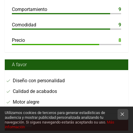
Comportamiento
9
Comodidad
9
Precio
8
A favor
Diseño con personalidad
Calidad de acabados
Motor alegre
Utilizamos cookies de terceros para generar estadísticas de
audiencia y mostrar publicidad personalizada analizando tu
navegación. Si sigues navegando estarás aceptando su uso.
Más
En contra
información