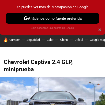
Ya puedes ver más de Motorpasion en Google
PRUEBAS
COCHES ELÉCTRICOS
OBSERVATORIO
F1
Añádenos como fuente preferida
Solo necesitas una cuenta de Google
×
HOY SE HABLA DE
Camper
Seguridad
Calor
China
Diésel
Google Ma
Chevrolet Captiva 2.4 GLP,
miniprueba