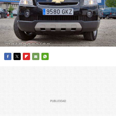
FACEBOOK
TWITTER
FLIPBOARD
E-
WHATSAPP
MAIL