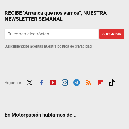
RECIBE "Arranca que nos vamos", NUESTRA
NEWSLETTER SEMANAL
SUSCRIBIR
Suscribiéndote aceptas nuestra
política de privacidad
Síguenos
Twit
Fac
Yout
Inst
Tele
RSS
Flip
Tikt
ter
ebo
ube
agra
gra
boar
ok
ok
m
m
d
En Motorpasión hablamos de...