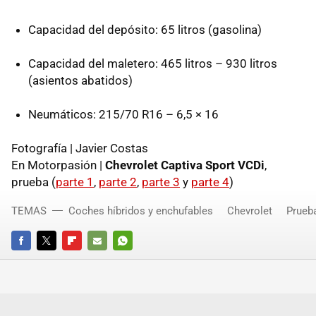
Capacidad del depósito: 65 litros (gasolina)
Capacidad del maletero: 465 litros – 930 litros
(asientos abatidos)
Neumáticos: 215/70 R16 – 6,5 × 16
Fotografía | Javier Costas
En Motorpasión |
Chevrolet Captiva Sport VCDi
,
prueba (
parte 1
,
parte 2
,
parte 3
y
parte 4
)
TEMAS
Coches híbridos y enchufables
Chevrolet
Prueb
FACEBOOK
TWITTER
FLIPBOARD
E-
WHATSAPP
MAIL