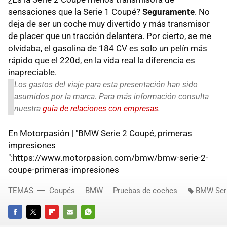
sensaciones que la Serie 1 Coupé?
Seguramente
. No
deja de ser un coche muy divertido y más transmisor
de placer que un tracción delantera. Por cierto, se me
olvidaba, el gasolina de 184 CV es solo un pelín más
rápido que el 220d, en la vida real la diferencia es
inapreciable.
Los gastos del viaje para esta presentación han sido
asumidos por la marca. Para más información consulta
nuestra
guía de relaciones con empresas
.
En Motorpasión | "BMW Serie 2 Coupé, primeras
impresiones
":https://www.motorpasion.com/bmw/bmw-serie-2-
coupe-primeras-impresiones
TEMAS
Coupés
BMW
Pruebas de coches
BMW Seri
FACEBOOK
TWITTER
FLIPBOARD
E-
WHATSAPP