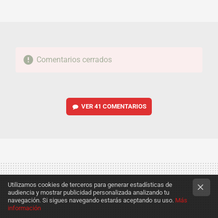
MAIL
Comentarios cerrados
VER
41 COMENTARIOS
Utilizamos cookies de terceros para generar estadísticas de
audiencia y mostrar publicidad personalizada analizando tu
navegación. Si sigues navegando estarás aceptando su uso.
Más
información