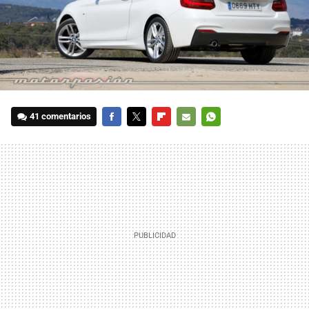
41 comentarios
FACEBOOK
TWITTER
FLIPBOARD
E-
WHATSAPP
MAIL