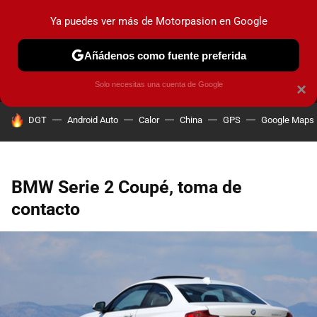
Ya puedes ver más de Motorpasion en Google
MENÚ
NUEVO
Añádenos como fuente preferida
PRUEBAS
COCHES ELÉCTRICOS
OBSERVATORIO
F1
Solo necesitas una cuenta de Google
×
HOY SE HABLA DE
DGT
Android Auto
Calor
China
GPS
Google Maps
BMW Serie 2 Coupé, toma de
contacto