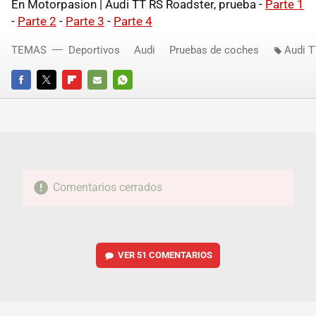
En Motorpasion | Audi TT RS Roadster, prueba -
Parte 1
-
Parte 2
-
Parte 3
-
Parte 4
TEMAS
Deportivos
Audi
Pruebas de coches
Audi T
FACEBOOK
TWITTER
FLIPBOARD
E-
WHATSAPP
MAIL
Comentarios cerrados
VER
51 COMENTARIOS