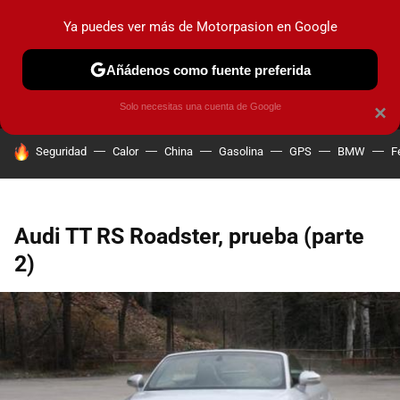
Ya puedes ver más de Motorpasion en Google
MENÚ
NUEVO
Añádenos como fuente preferida
PRUEBAS
COCHES ELÉCTRICOS
OBSERVATORIO
F1
Solo necesitas una cuenta de Google
×
HOY SE HABLA DE
Seguridad
Calor
China
Gasolina
GPS
BMW
F
Audi TT RS Roadster, prueba (parte
2)