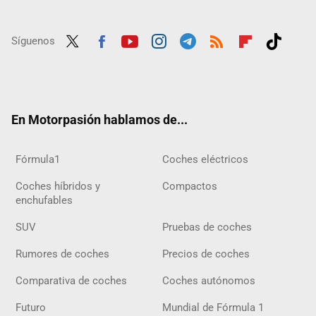
Síguenos
Twit
Fac
Yout
Inst
Tele
RSS
Flip
Tikt
ter
ebo
ube
agra
gra
boar
ok
ok
m
m
d
En Motorpasión hablamos de...
Fórmula1
Coches eléctricos
Coches híbridos y
Compactos
enchufables
SUV
Pruebas de coches
Rumores de coches
Precios de coches
Comparativa de coches
Coches autónomos
Futuro
Mundial de Fórmula 1