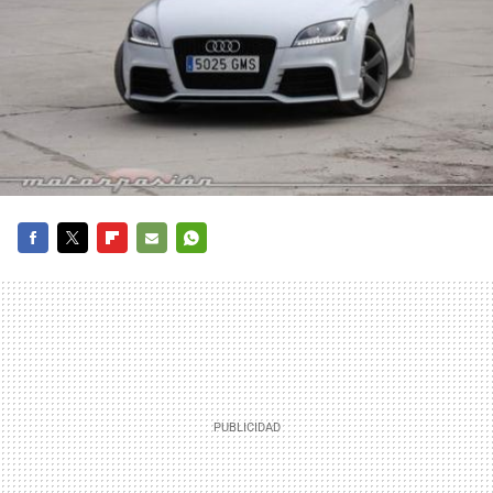
FACEBOOK
TWITTER
FLIPBOARD
E-
WHATSAPP
MAIL