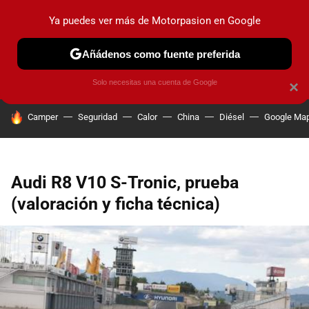
Ya puedes ver más de Motorpasion en Google
PRUEBAS
COCHES ELÉCTRICOS
OBSERVATORIO
F1
Añádenos como fuente preferida
Solo necesitas una cuenta de Google
×
HOY SE HABLA DE
Camper
Seguridad
Calor
China
Diésel
Google Ma
Audi R8 V10 S-Tronic, prueba
(valoración y ficha técnica)