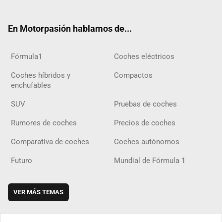
ter
ebo
ube
agra
gra
boar
ok
ok
m
m
d
En Motorpasión hablamos de...
Fórmula1
Coches eléctricos
Coches híbridos y
Compactos
enchufables
SUV
Pruebas de coches
Rumores de coches
Precios de coches
Comparativa de coches
Coches autónomos
Futuro
Mundial de Fórmula 1
VER MÁS TEMAS