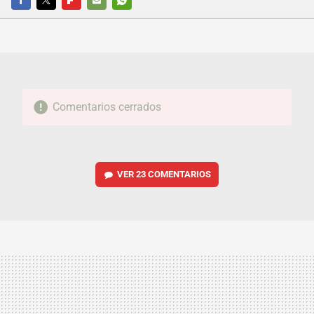
FACEBOOK
TWITTER
FLIPBOARD
E-
WHATSAPP
MAIL
Comentarios cerrados
VER
23 COMENTARIOS