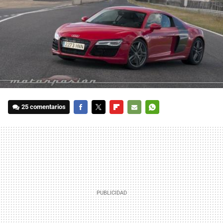
25 comentarios
FACEBOOK
TWITTER
FLIPBOARD
E-
WHATSAPP
MAIL