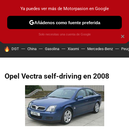
Ya puedes ver más de Motorpasion en Google
PRUEBAS
COCHES ELÉCTRICOS
OBSERVATORIO
F1
Añádenos como fuente preferida
Solo necesitas una cuenta de Google
×
HOY SE HABLA DE
DGT
China
Gasolina
Xiaomi
Mercedes-Benz
Peug
Opel Vectra self-driving en 2008