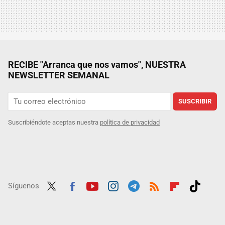
RECIBE "Arranca que nos vamos", NUESTRA
NEWSLETTER SEMANAL
SUSCRIBIR
Suscribiéndote aceptas nuestra
política de privacidad
Síguenos
Twit
Fac
Yout
Inst
Tele
RSS
Flip
Tikt
ter
ebo
ube
agra
gra
boar
ok