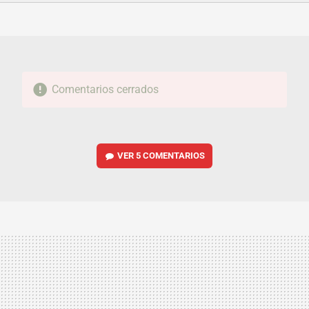
FACEBOOK
TWITTER
FLIPBOARD
E-
WHATSAPP
MAIL
Comentarios cerrados
VER
5 COMENTARIOS