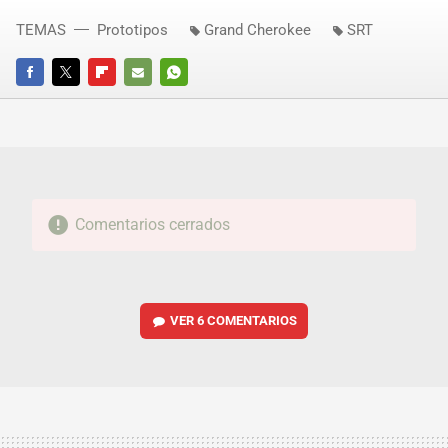
TEMAS
Prototipos
Grand Cherokee
SRT
FACEBOOK
TWITTER
FLIPBOARD
E-
WHATSAPP
MAIL
Comentarios cerrados
VER
6 COMENTARIOS