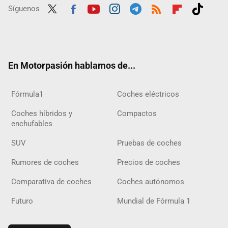
Síguenos
Twit
Fac
Yout
Inst
Tele
RSS
Flip
Tikt
ter
ebo
ube
agra
gra
boar
ok
ok
m
m
d
En Motorpasión hablamos de...
Fórmula1
Coches eléctricos
Coches híbridos y
Compactos
enchufables
SUV
Pruebas de coches
Rumores de coches
Precios de coches
Comparativa de coches
Coches autónomos
Futuro
Mundial de Fórmula 1