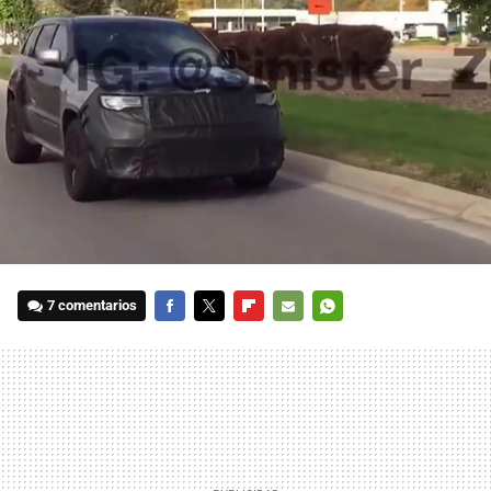
7 comentarios
FACEBOOK
TWITTER
FLIPBOARD
E-
WHATSAPP
MAIL