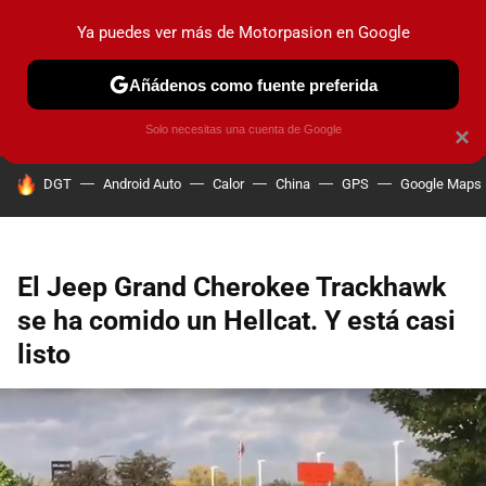
Ya puedes ver más de Motorpasion en Google
PRUEBAS
COCHES ELÉCTRICOS
OBSERVATORIO
F1
Añádenos como fuente preferida
Solo necesitas una cuenta de Google
×
HOY SE HABLA DE
DGT
Android Auto
Calor
China
GPS
Google Maps
El Jeep Grand Cherokee Trackhawk
se ha comido un Hellcat. Y está casi
listo