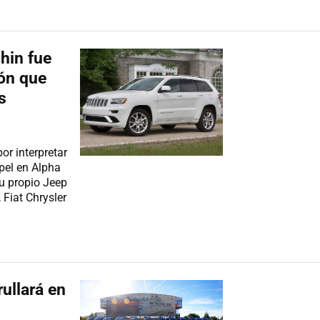
hin fue
ión que
s
r interpretar
pel en Alpha
su propio Jeep
 Fiat Chrysler
rullará en