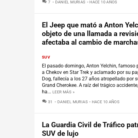
COMENTARIOS
7
DANIEL MURIAS
HACE 10 AÑOS
El Jeep que mató a Anton Yelc
objeto de una llamada a revis
afectaba al cambio de marcha
SUV
El pasado domingo, Anton Yelchin, famoso po
a Chekov en Star Trek y aclamado por su pa
Dog, fallecía a los 27 años atropellado por 
Grand Cherokee. A raíz del trágico accidente,
ha...
LEER MÁS »
COMENTARIOS
31
DANIEL MURIAS
HACE 10 AÑOS
La Guardia Civil de Tráfico pat
SUV de lujo