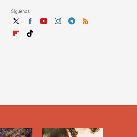
Síguenos
Twit
Fac
Yout
Inst
Tele
RSS
ter
ebo
ube
agra
gra
Flip
Tikt
ok
m
m
boar
ok
d