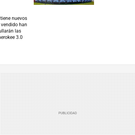
 tiene nuevos
n vendido han
llarán las
herokee 3.0