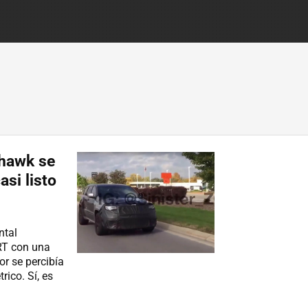
khawk se
asi listo
ntal
RT con una
r se percibía
ico. Sí, es