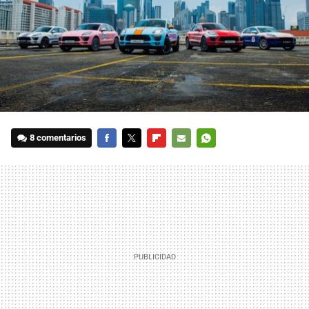
8 comentarios
FACEBOOK
TWITTER
FLIPBOARD
E-
WHATSAPP
MAIL