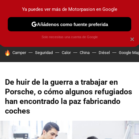
Ya puedes ver más de Motorpasion en Google
PRUEBAS
COCHES ELÉCTRICOS
OBSERVATORIO
F1
Añádenos como fuente preferida
Solo necesitas una cuenta de Google
×
HOY SE HABLA DE
Camper
Seguridad
Calor
China
Diésel
Google Ma
De huir de la guerra a trabajar en
Porsche, o cómo algunos refugiados
han encontrado la paz fabricando
coches