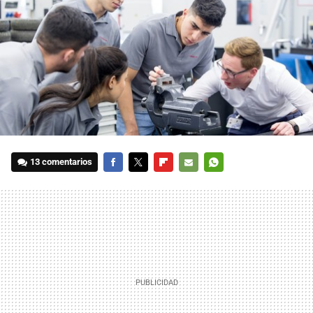
13 comentarios
FACEBOOK
TWITTER
FLIPBOARD
E-
WHATSAPP
MAIL