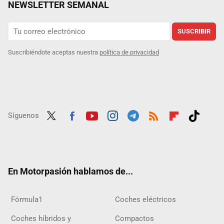
NEWSLETTER SEMANAL
SUSCRIBIR
Suscribiéndote aceptas nuestra
política de privacidad
Síguenos
Twit
Fac
Yout
Inst
Tele
RSS
Flip
Tikt
ter
ebo
ube
agra
gra
boar
ok
ok
m
m
d
En Motorpasión hablamos de...
Fórmula1
Coches eléctricos
Coches híbridos y
Compactos