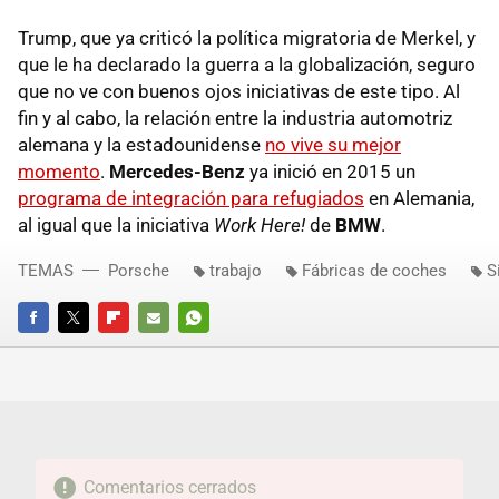
Trump, que ya criticó la política migratoria de Merkel, y
que le ha declarado la guerra a la globalización, seguro
que no ve con buenos ojos iniciativas de este tipo. Al
fin y al cabo, la relación entre la industria automotriz
alemana y la estadounidense
no vive su mejor
momento
.
Mercedes-Benz
ya inició en 2015 un
programa de integración para refugiados
en Alemania,
al igual que la iniciativa
Work Here!
de
BMW
.
TEMAS
Porsche
trabajo
Fábricas de coches
S
FACEBOOK
TWITTER
FLIPBOARD
E-
WHATSAPP
MAIL
Comentarios cerrados