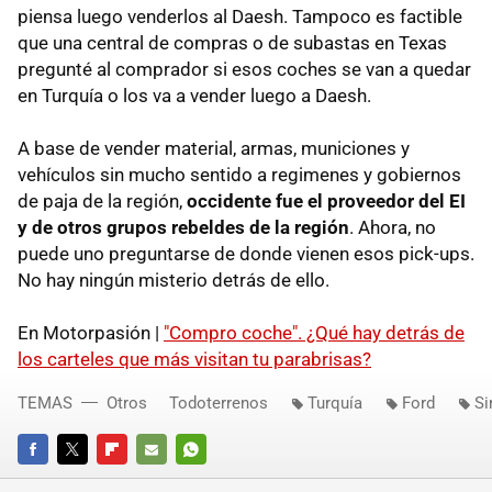
piensa luego venderlos al Daesh. Tampoco es factible
que una central de compras o de subastas en Texas
pregunté al comprador si esos coches se van a quedar
en Turquía o los va a vender luego a Daesh.
A base de vender material, armas, municiones y
vehículos sin mucho sentido a regimenes y gobiernos
de paja de la región,
occidente fue el proveedor del EI
y de otros grupos rebeldes de la región
. Ahora, no
puede uno preguntarse de donde vienen esos pick-ups.
No hay ningún misterio detrás de ello.
En Motorpasión |
"Compro coche". ¿Qué hay detrás de
los carteles que más visitan tu parabrisas?
TEMAS
Otros
Todoterrenos
Turquía
Ford
Si
FACEBOOK
TWITTER
FLIPBOARD
E-
WHATSAPP