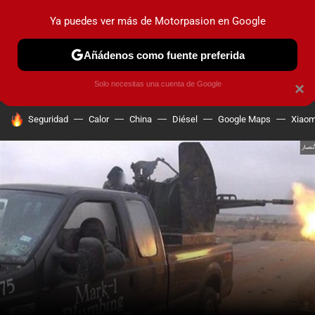
Ya puedes ver más de Motorpasion en Google
PRUEBAS
COCHES ELÉCTRICOS
OBSERVATORIO
F1
Añádenos como fuente preferida
Solo necesitas una cuenta de Google
×
HOY SE HABLA DE
Seguridad
Calor
China
Diésel
Google Maps
Xiaom