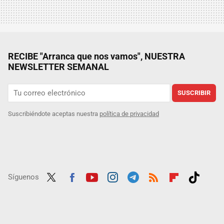
RECIBE "Arranca que nos vamos", NUESTRA
NEWSLETTER SEMANAL
SUSCRIBIR
Suscribiéndote aceptas nuestra
política de privacidad
Síguenos
Twit
Fac
Yout
Inst
Tele
RSS
Flip
Tikt
ter
ebo
ube
agra
gra
boar
ok
ok
m
m
d