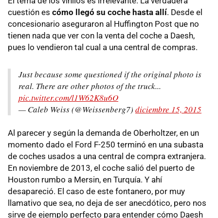
El tema de los vinilos es irrelevante. La verdadera
cuestión es
cómo llegó su coche hasta allí
. Desde el
concesionario aseguraron al Huffington Post que no
tienen nada que ver con la venta del coche a Daesh,
pues lo vendieron tal cual a una central de compras.
Just because some questioned if the original photo is
real. There are other photos of the truck...
pic.twitter.com/l1W62K8u6O
— Caleb Weiss (@Weissenberg7)
diciembre 15, 2015
Al parecer y según la demanda de Oberholtzer, en un
momento dado el Ford F-250 terminó en una subasta
de coches usados a una central de compra extranjera.
En noviembre de 2013, el coche salió del puerto de
Houston rumbo a Mersin, en Turquía. Y ahí
desapareció. El caso de este fontanero, por muy
llamativo que sea, no deja de ser anecdótico, pero nos
sirve de ejemplo perfecto para entender cómo Daesh