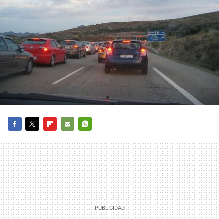
FACEBOOK
TWITTER
FLIPBOARD
E-
WHATSAPP
MAIL