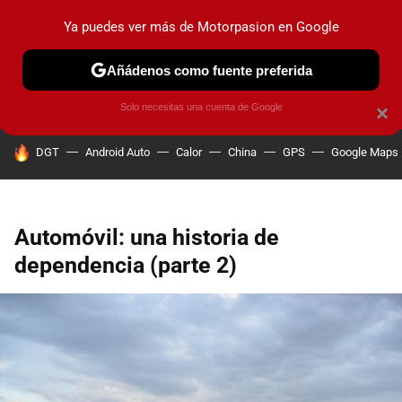
Ya puedes ver más de Motorpasion en Google
PRUEBAS
COCHES ELÉCTRICOS
OBSERVATORIO
F1
Añádenos como fuente preferida
Solo necesitas una cuenta de Google
×
HOY SE HABLA DE
DGT
Android Auto
Calor
China
GPS
Google Maps
Automóvil: una historia de
dependencia (parte 2)