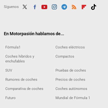
Síguenos
Twit
Fac
Yout
Inst
Tele
RSS
Flip
Tikt
ter
ebo
ube
agra
gra
boar
ok
ok
m
m
d
En Motorpasión hablamos de...
Fórmula1
Coches eléctricos
Coches híbridos y
Compactos
enchufables
SUV
Pruebas de coches
Rumores de coches
Precios de coches
Comparativa de coches
Coches autónomos
Futuro
Mundial de Fórmula 1