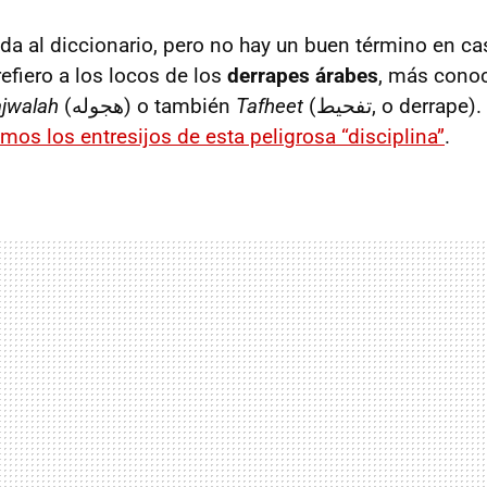
da al diccionario, pero no hay un buen término en ca
efiero a los locos de los
derrapes árabes
, más conoc
jwalah
(هجوله) o también
Tafheet
(تفحيط, o derrape). En una ocasión
mos los entresijos de esta peligrosa “disciplina”
.