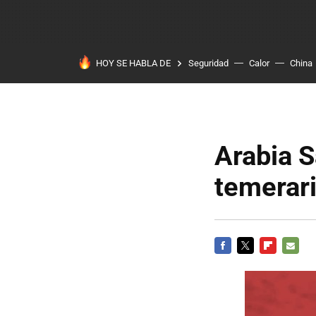
HOY SE HABLA DE
Seguridad
Calor
China
Arabia S
temerar
FACEBOOK
TWITTER
FLIPBOARD
E-
MAIL