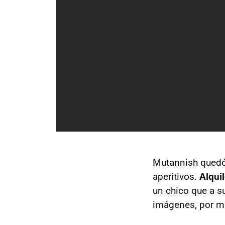
Mutannish quedó 
aperitivos.
Alqui
un chico que a s
imágenes, por mu