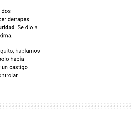
a dos
cer derrapes
uridad
. Se dio a
áxima.
uquito, hablamos
solo había
r un castigo
ntrolar.