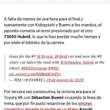
A falta de menos de una hora para el final y
nuevamente con Kobayashi y Buemi a los mandos, el
japonés cometía un error presionado por el otro
TS050 Hubrid
, lo que le hizo perder mucho tiempo y
por ende el liderato de la carrera.
Issue for the #7
@Toyota_Hybrid
car and now the #8
sister car takes the lead with
@Sebastien_buemi
at the
wheel.
#6hSilverstone
#WEC
pic.twitter.com/6HBuHCmTSy
— WEC (@FIAWEC)
19 de agosto de 2018
Por tercera vez consecutiva, la victoria era para el
Toyota #8 con
Sébastien Buemi
cruzando la línea de
meta, que por fin pudo resarcirse de los
errores
cometidos durante la noche en Le Mans
,
Kazuki