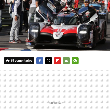
15 comentarios
FACEBOOK
TWITTER
FLIPBOARD
E-
WHATSAPP
MAIL