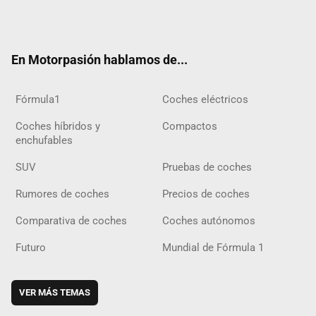
Twit
Fac
Yout
Inst
Tele
RSS
Flip
Tikt
ter
ebo
ube
agra
gra
boar
ok
ok
m
m
d
En Motorpasión hablamos de...
Fórmula1
Coches eléctricos
Coches híbridos y
Compactos
enchufables
SUV
Pruebas de coches
Rumores de coches
Precios de coches
Comparativa de coches
Coches autónomos
Futuro
Mundial de Fórmula 1
VER MÁS TEMAS