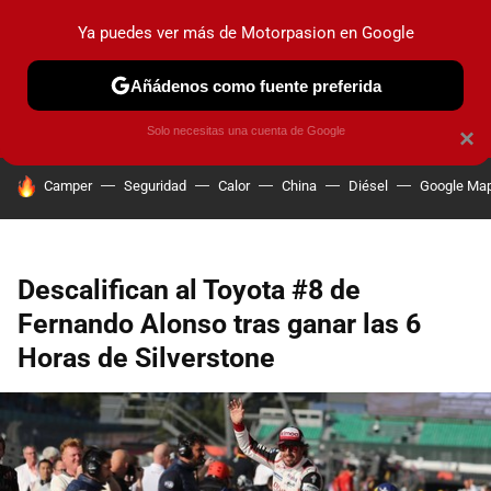
Ya puedes ver más de Motorpasion en Google
PRUEBAS
COCHES ELÉCTRICOS
OBSERVATORIO
F1
Añádenos como fuente preferida
Solo necesitas una cuenta de Google
×
HOY SE HABLA DE
Camper
Seguridad
Calor
China
Diésel
Google Ma
Descalifican al Toyota #8 de
Fernando Alonso tras ganar las 6
Horas de Silverstone