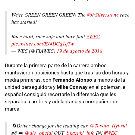
We're GREEN GREEN GREEN! The
#6hSilverstone
race
has started!
Race hard, race safe and have fun!
#WEC
pic.twitter.com/EJ4DGq1q7w
— WEC (@FIAWEC)
19 de agosto de 2018
Durante la primera parte de la carrera ambos
mantuvieron posiciones hasta que tras las dos horas y
media primeras, con
Fernando Alonso
a manos de la
unidad perseguidora y
Mike Conway
en el poleman, el
español consiguió recortarle la diferencia que les
separaba a ambos y adelantar a su compañero de
marca.
🔄Driver change for the leading car,
@Toyota_Hybrid
#8 ➡️
@alo_oficial
OUT
@kazuki_info
IN!
#WEC