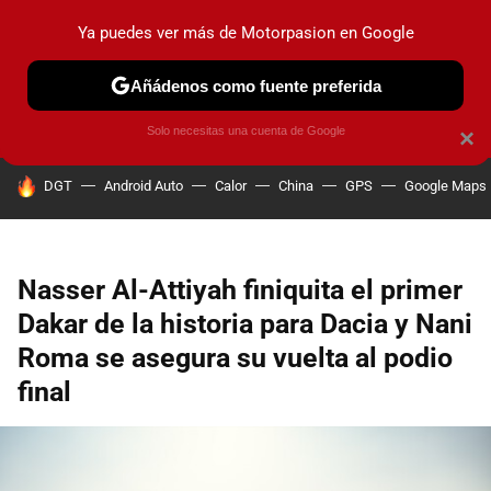
Ya puedes ver más de Motorpasion en Google
PRUEBAS
COCHES ELÉCTRICOS
OBSERVATORIO
F1
Añádenos como fuente preferida
Solo necesitas una cuenta de Google
×
HOY SE HABLA DE
DGT
Android Auto
Calor
China
GPS
Google Maps
Nasser Al-Attiyah finiquita el primer
Dakar de la historia para Dacia y Nani
Roma se asegura su vuelta al podio
final