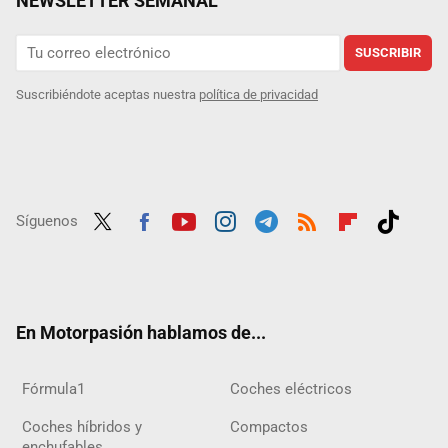
NEWSLETTER SEMANAL
SUSCRIBIR
Suscribiéndote aceptas nuestra
política de privacidad
Síguenos
Twit
Fac
Yout
Inst
Tele
RSS
Flip
Tikt
ter
ebo
ube
agra
gra
boar
ok
ok
m
m
d
En Motorpasión hablamos de...
Fórmula1
Coches eléctricos
Coches híbridos y
Compactos
enchufables