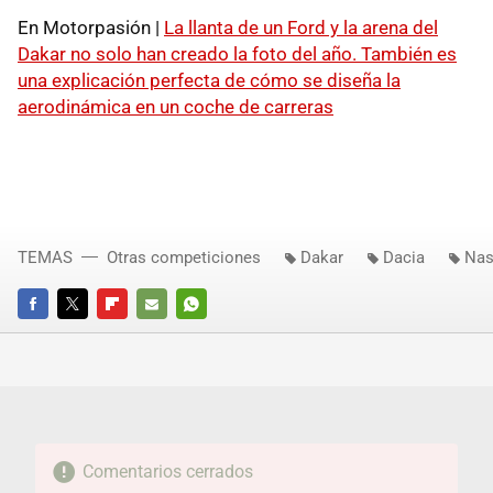
En Motorpasión |
La llanta de un Ford y la arena del
Dakar no solo han creado la foto del año. También es
una explicación perfecta de cómo se diseña la
aerodinámica en un coche de carreras
TEMAS
Otras competiciones
Dakar
Dacia
Nas
FACEBOOK
TWITTER
FLIPBOARD
E-
WHATSAPP
MAIL
Comentarios cerrados