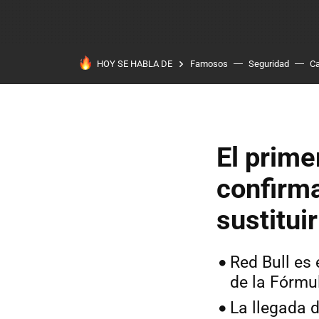
HOY SE HABLA DE
Famosos
Seguridad
Ca
El prime
confirma
sustitui
Red Bull es 
de la Fórmu
La llegada d