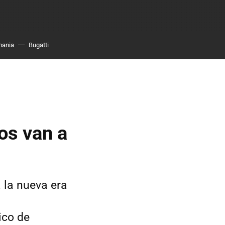
mania
Bugatti
os van a
 la nueva era
ico de