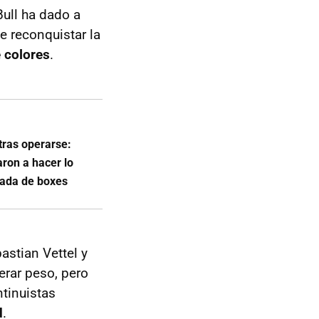
ull ha dado a
e reconquistar la
 colores
.
tras operarse:
ron a hacer lo
rada de boxes
astian Vettel y
rar peso, pero
tinuistas
d
.