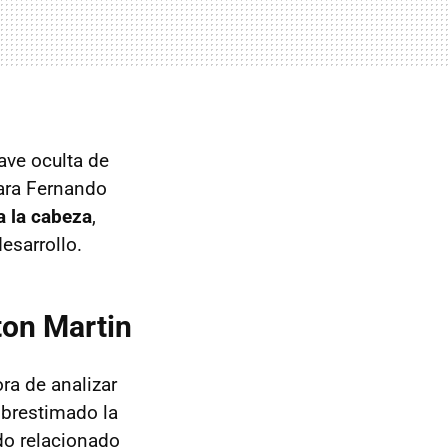
ave oculta de
ara Fernando
a la cabeza
,
esarrollo.
ton Martin
ra de analizar
brestimado la
do relacionado