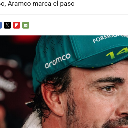
aso, Aramco marca el paso
CEBOOK
TWITTER
FLIPBOARD
E-
MAIL