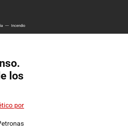
ña
Incendio
nso.
e los
ético por
Petronas