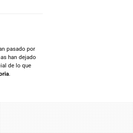
han pasado por
nas han dejado
al de lo que
oria
.