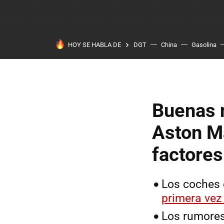
HOY SE HABLA DE
DGT
China
Gasolina
Buenas n
Aston Ma
factores
Los coches
primera vez 
Los rumores