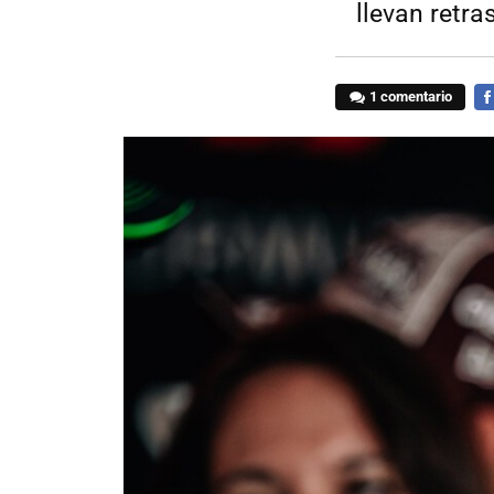
llevan retr
1 comentario
FA