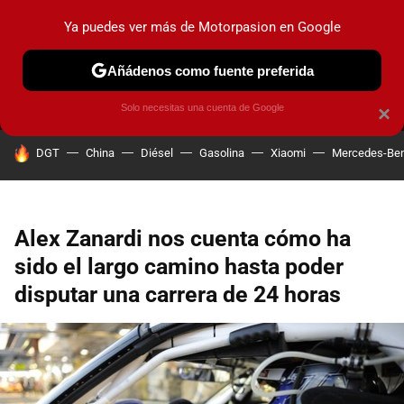
Ya puedes ver más de Motorpasion en Google
MENÚ
NUEVO
Añádenos como fuente preferida
PRUEBAS
COCHES ELÉCTRICOS
OBSERVATORIO
F1
Solo necesitas una cuenta de Google
×
HOY SE HABLA DE
DGT
China
Diésel
Gasolina
Xiaomi
Mercedes-Be
Alex Zanardi nos cuenta cómo ha
sido el largo camino hasta poder
disputar una carrera de 24 horas