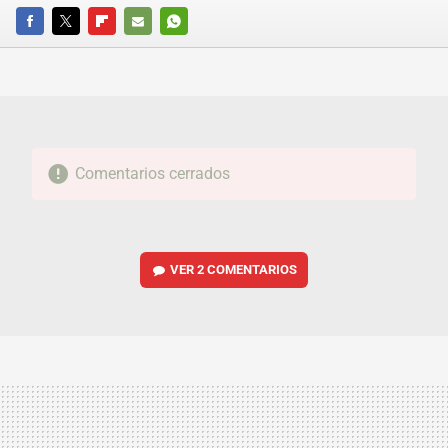
FACEBOOK
TWITTER
FLIPBOARD
E-
WHATSAPP
MAIL
Comentarios cerrados
VER
2 COMENTARIOS