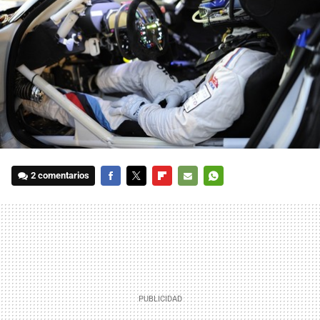
2 comentarios
FACEBOOK
TWITTER
FLIPBOARD
E-
WHATSAPP
MAIL