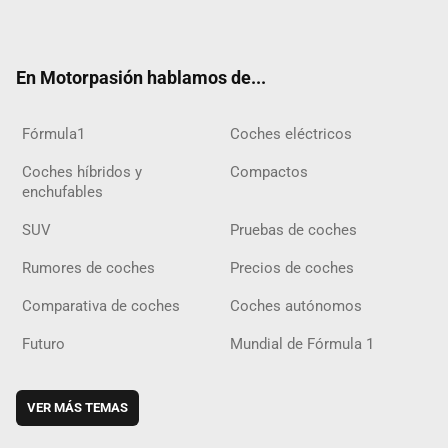
ter
ebo
ube
agra
gra
boar
ok
ok
m
m
d
En Motorpasión hablamos de...
Fórmula1
Coches eléctricos
Coches híbridos y
Compactos
enchufables
SUV
Pruebas de coches
Rumores de coches
Precios de coches
Comparativa de coches
Coches autónomos
Futuro
Mundial de Fórmula 1
VER MÁS TEMAS