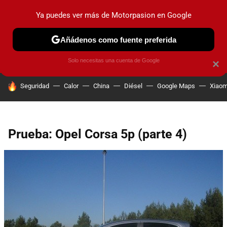
Ya puedes ver más de Motorpasion en Google
PRUEBAS
COCHES ELÉCTRICOS
OBSERVATORIO
F1
Añádenos como fuente preferida
Solo necesitas una cuenta de Google
×
HOY SE HABLA DE
Seguridad
Calor
China
Diésel
Google Maps
Xiaom
Prueba: Opel Corsa 5p (parte 4)