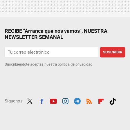
RECIBE "Arranca que nos vamos", NUESTRA
NEWSLETTER SEMANAL
SUSCRIBIR
Suscribiéndote aceptas nuestra
política de privacidad
Síguenos
Twit
Fac
Yout
Inst
Tele
RSS
Flip
Tikt
ter
ebo
ube
agra
gra
boar
ok
ok
m
m
d