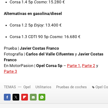
Corsa 1.4 5p
Cosmo
: 15.280 €
Alternativas en gasolina/diesel
Corsa 1.2 5p
Enjoy
: 13.400 €
Corsa 1.3 CDTI 90 5p
Cosmo
: 16.680 €
Prueba |
Javier Costas Franco
Fotografía |
Carlos del Valle Cifuentes
y
Javier Costas
Franco
En MotorPasion |
Opel Corsa 5p
–
Parte 1
,
Parte 2
y
Parte 3
TEMAS
Opel
Utilitarios
Pruebas de coches
Opel Co
FACEBOOK
TWITTER
FLIPBOARD
E-
WHATSAPP