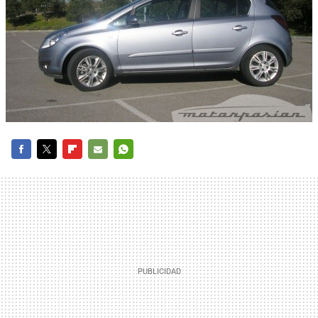
FACEBOOK
TWITTER
FLIPBOARD
E-
WHATSAPP
MAIL