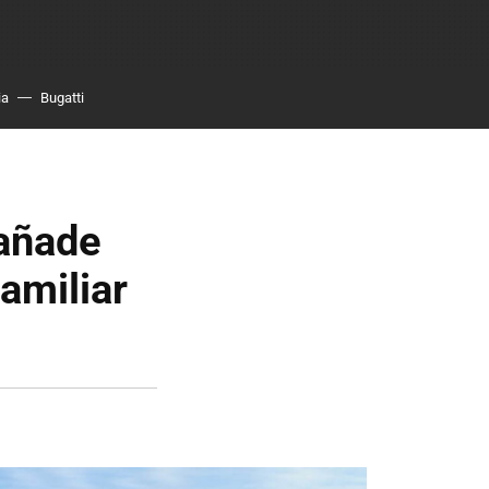
ia
Bugatti
 añade
amiliar