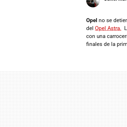
Opel
no se detie
del
Opel Astra.
La
con una carrocerí
finales de la pr