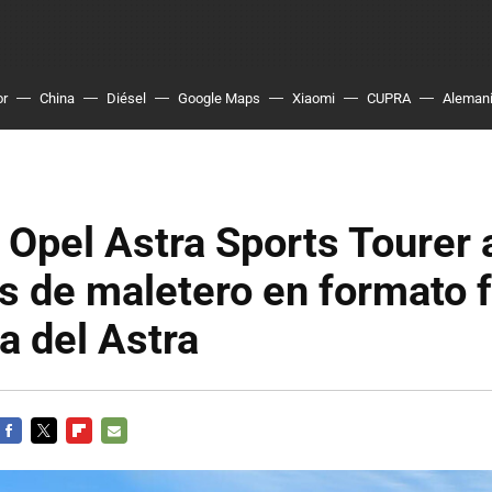
or
China
Diésel
Google Maps
Xiaomi
CUPRA
Aleman
 Opel Astra Sports Tourer
os de maletero en formato f
a del Astra
FACEBOOK
TWITTER
FLIPBOARD
E-
MAIL