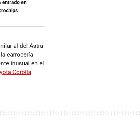
a entrado en
icrochips
milar al del Astra
la carrocería
nte inusual en el
yota Corolla