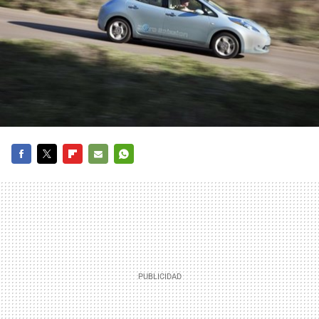
FACEBOOK
TWITTER
FLIPBOARD
E-
WHATSAPP
MAIL