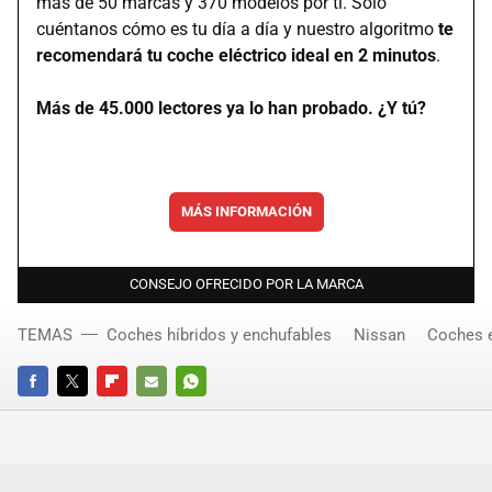
más de 50 marcas y 370 modelos por ti. Solo
cuéntanos cómo es tu día a día y nuestro algoritmo
te
recomendará tu coche eléctrico ideal en 2 minutos
.
Más de 45.000 lectores ya lo han probado. ¿Y tú?
MÁS INFORMACIÓN
CONSEJO OFRECIDO POR LA MARCA
TEMAS
Coches híbridos y enchufables
Nissan
Coches e
FACEBOOK
TWITTER
FLIPBOARD
E-
WHATSAPP
MAIL