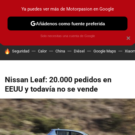
Ya puedes ver más de Motorpasion en Google
PRUEBAS
COCHES ELÉCTRICOS
OBSERVATORIO
F1
Añádenos como fuente preferida
Solo necesitas una cuenta de Google
×
HOY SE HABLA DE
Seguridad
Calor
China
Diésel
Google Maps
Xiaom
Nissan Leaf: 20.000 pedidos en
EEUU y todavía no se vende