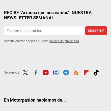
RECIBE "Arranca que nos vamos", NUESTRA
NEWSLETTER SEMANAL
SUSCRIBIR
Suscribiéndote aceptas nuestra
política de privacidad
Síguenos
Twit
Fac
Yout
Inst
Tele
RSS
Flip
Tikt
ter
ebo
ube
agra
gra
boar
ok
ok
m
m
d
En Motorpasión hablamos de...