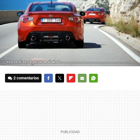
2 comentarios
FACEBOOK
TWITTER
FLIPBOARD
E-
WHATSAPP
MAIL