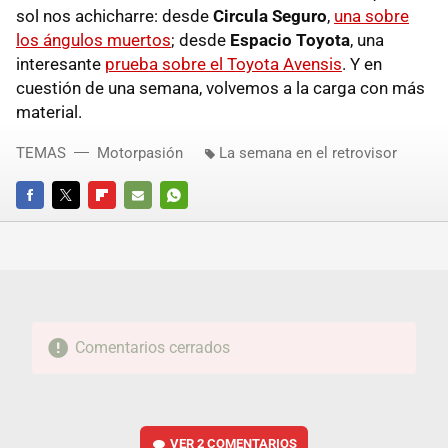
sol nos achicharre: desde
Circula Seguro
,
una sobre
los ángulos muertos
; desde
Espacio Toyota
, una
interesante
prueba sobre el Toyota Avensis
. Y en
cuestión de una semana, volvemos a la carga con más
material.
TEMAS
Motorpasión
La semana en el retrovisor
FACEBOOK
TWITTER
FLIPBOARD
E-
WHATSAPP
MAIL
Comentarios cerrados
VER
2 COMENTARIOS