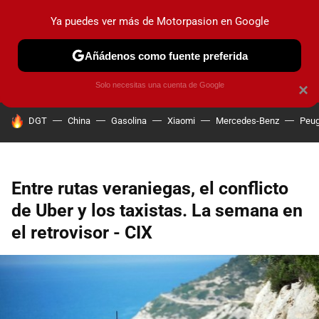
Ya puedes ver más de Motorpasion en Google
PRUEBAS
COCHES ELÉCTRICOS
OBSERVATORIO
F1
Añádenos como fuente preferida
Solo necesitas una cuenta de Google
×
HOY SE HABLA DE
DGT
China
Gasolina
Xiaomi
Mercedes-Benz
Peug
Entre rutas veraniegas, el conflicto
de Uber y los taxistas. La semana en
el retrovisor - CIX