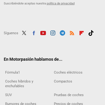
Suscribiéndote aceptas nuestra
política de privacidad
Síguenos
Twit
Fac
Yout
Inst
Tele
RSS
Flip
Tikt
ter
ebo
ube
agra
gra
boar
ok
ok
m
m
d
En Motorpasión hablamos de...
Fórmula1
Coches eléctricos
Coches híbridos y
Compactos
enchufables
SUV
Pruebas de coches
Rumores de coches
Precios de coches