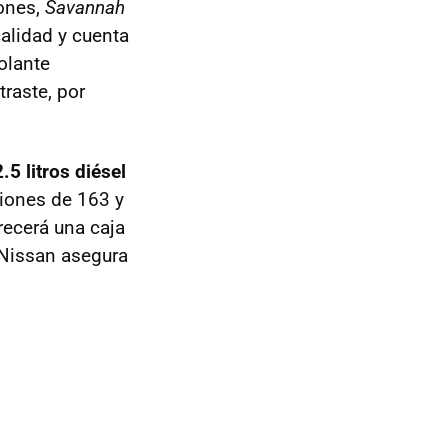
ones,
Savannah
calidad y cuenta
olante
raste, por
2.5 litros diésel
siones de 163 y
ecerá una caja
 Nissan asegura