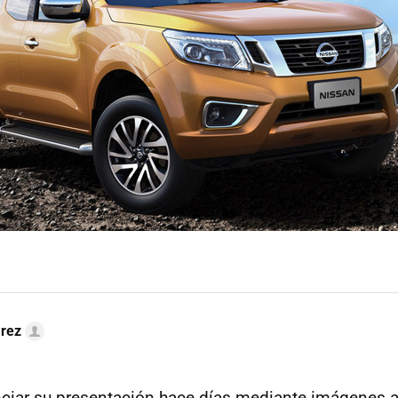
arez
ciar su presentación hace días mediante imágenes