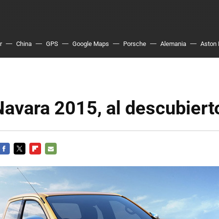
r
China
GPS
Google Maps
Porsche
Alemania
Aston 
avara 2015, al descubiert
FACEBOOK
TWITTER
FLIPBOARD
E-
MAIL