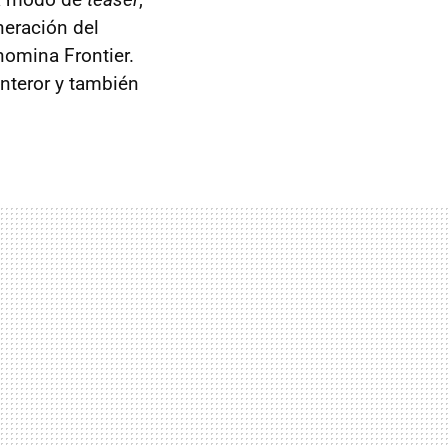
eración del
omina Frontier.
interor y también