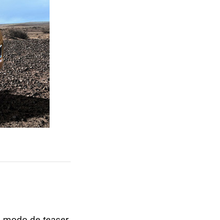
 a modo de
teaser
,