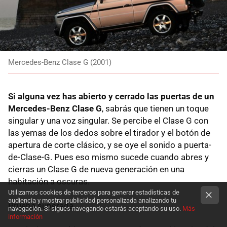
Mercedes-Benz Clase G (2001)
Si alguna vez has abierto y cerrado las puertas de un
Mercedes-Benz Clase G
, sabrás que tienen un toque
singular y una voz singular. Se percibe el Clase G con
las yemas de los dedos sobre el tirador y el botón de
apertura de corte clásico, y se oye el sonido a puerta-
de-Clase-G. Pues eso mismo sucede cuando abres y
cierras un Clase G de nueva generación en una
habitación a oscuras.
Utilizamos cookies de terceros para generar estadísticas de
audiencia y mostrar publicidad personalizada analizando tu
Prueba superada.
navegación. Si sigues navegando estarás aceptando su uso.
Más
información