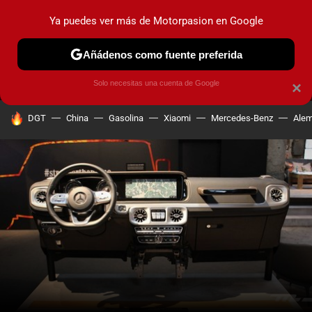
Ya puedes ver más de Motorpasion en Google
MENÚ
NUEVO
Añádenos como fuente preferida
PRUEBAS
COCHES ELÉCTRICOS
OBSERVATORIO
F1
Solo necesitas una cuenta de Google
×
HOY SE HABLA DE
DGT
China
Gasolina
Xiaomi
Mercedes-Benz
Alem