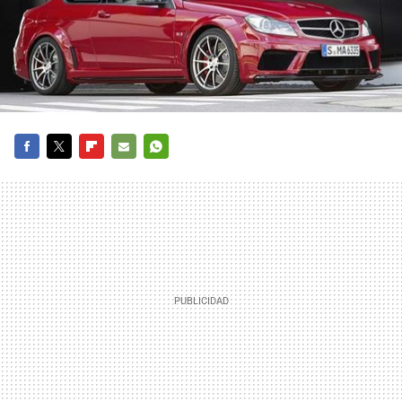
FACEBOOK
TWITTER
FLIPBOARD
E-
WHATSAPP
MAIL