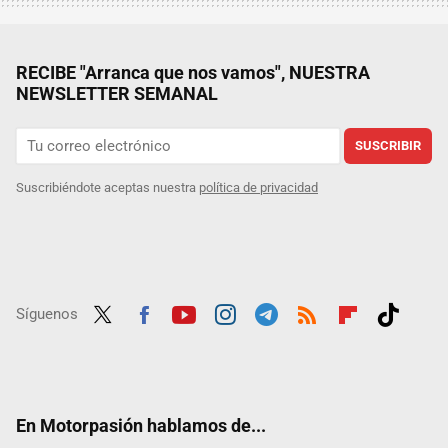
RECIBE "Arranca que nos vamos", NUESTRA
NEWSLETTER SEMANAL
SUSCRIBIR
Suscribiéndote aceptas nuestra
política de privacidad
Síguenos
Twit
Fac
Yout
Inst
Tele
RSS
Flip
Tikt
ter
ebo
ube
agra
gra
boar
ok
ok
m
m
d
En Motorpasión hablamos de...