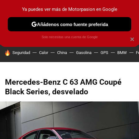
Ya puedes ver más de Motorpasion en Google
PRUEBAS
COCHES ELÉCTRICOS
OBSERVATORIO
F1
Añádenos como fuente preferida
Solo necesitas una cuenta de Google
×
HOY SE HABLA DE
Seguridad
Calor
China
Gasolina
GPS
BMW
F
Mercedes-Benz C 63 AMG Coupé
Black Series, desvelado