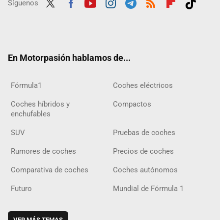
Síguenos
Twit
Fac
Yout
Inst
Tele
RSS
Flip
Tikt
ter
ebo
ube
agra
gra
boar
ok
ok
m
m
d
En Motorpasión hablamos de...
Fórmula1
Coches eléctricos
Coches híbridos y
Compactos
enchufables
SUV
Pruebas de coches
Rumores de coches
Precios de coches
Comparativa de coches
Coches autónomos
Futuro
Mundial de Fórmula 1
VER MÁS TEMAS