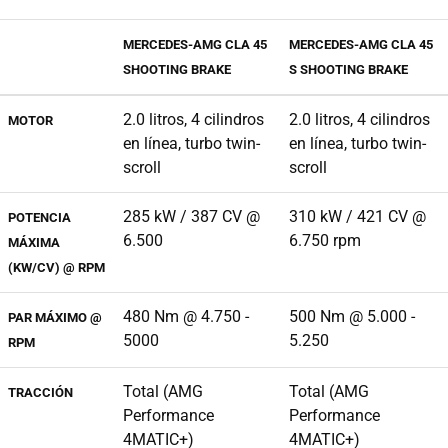
MERCEDES-AMG CLA 45
MERCEDES-AMG CLA 45
SHOOTING BRAKE
S SHOOTING BRAKE
2.0 litros, 4 cilindros
2.0 litros, 4 cilindros
MOTOR
en línea, turbo twin-
en línea, turbo twin-
scroll
scroll
285 kW / 387 CV @
310 kW / 421 CV @
POTENCIA
6.500
6.750 rpm
MÁXIMA
(KW/CV) @ RPM
480 Nm @ 4.750 -
500 Nm @ 5.000 -
PAR MÁXIMO @
5000
5.250
RPM
Total (AMG
Total (AMG
TRACCIÓN
Performance
Performance
4MATIC+)
4MATIC+)