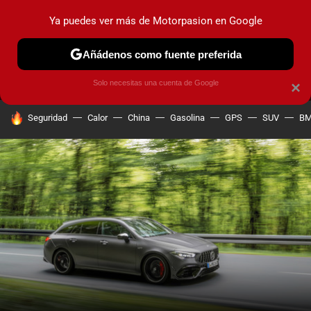
Ya puedes ver más de Motorpasion en Google
MENÚ
NUEVO
Añádenos como fuente preferida
PRUEBAS
COCHES ELÉCTRICOS
OBSERVATORIO
F1
Solo necesitas una cuenta de Google
×
HOY SE HABLA DE
Seguridad
Calor
China
Gasolina
GPS
SUV
B