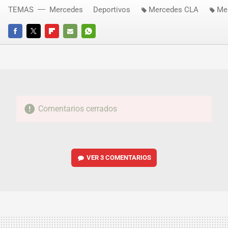
TEMAS
Mercedes
Deportivos
Mercedes CLA
Me
FACEBOOK
TWITTER
FLIPBOARD
E-
WHATSAPP
MAIL
Comentarios cerrados
VER
3 COMENTARIOS