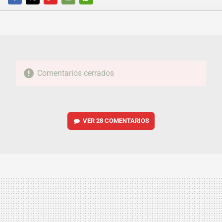
FACEBOOK
TWITTER
FLIPBOARD
E-
WHATSAPP
MAIL
Comentarios cerrados
VER
28 COMENTARIOS