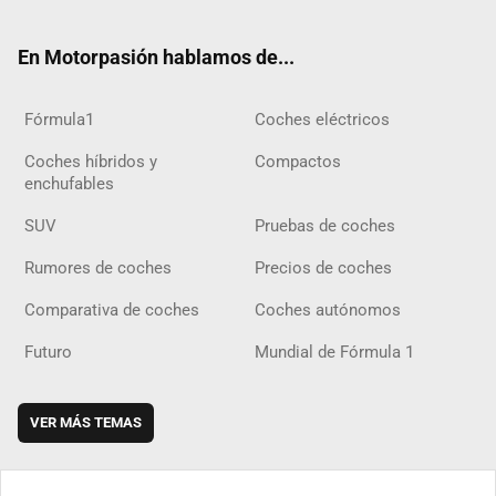
ter
ebo
ube
agra
gra
boar
ok
ok
m
m
d
En Motorpasión hablamos de...
Fórmula1
Coches eléctricos
Coches híbridos y
Compactos
enchufables
SUV
Pruebas de coches
Rumores de coches
Precios de coches
Comparativa de coches
Coches autónomos
Futuro
Mundial de Fórmula 1
VER MÁS TEMAS