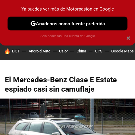
Ya puedes ver más de Motorpasion en Google
PRUEBAS
COCHES ELÉCTRICOS
OBSERVATORIO
F1
Añádenos como fuente preferida
Solo necesitas una cuenta de Google
×
HOY SE HABLA DE
DGT
Android Auto
Calor
China
GPS
Google Maps
El Mercedes-Benz Clase E Estate
espiado casi sin camuflaje