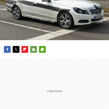
FACEBOOK
TWITTER
FLIPBOARD
E-
WHATSAPP
MAIL