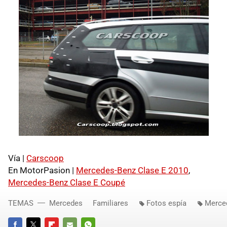
Vía |
Carscoop
En MotorPasion |
Mercedes-Benz Clase E 2010
,
Mercedes-Benz Clase E Coupé
TEMAS
Mercedes
Familiares
Fotos espía
Merce