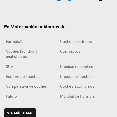
Twit
Fac
Yout
Inst
Tele
RSS
Flip
Tikt
ter
ebo
ube
agra
gra
boar
ok
ok
m
m
d
En Motorpasión hablamos de...
Fórmula1
Coches eléctricos
Coches híbridos y
Compactos
enchufables
SUV
Pruebas de coches
Rumores de coches
Precios de coches
Comparativa de coches
Coches autónomos
Futuro
Mundial de Fórmula 1
VER MÁS TEMAS