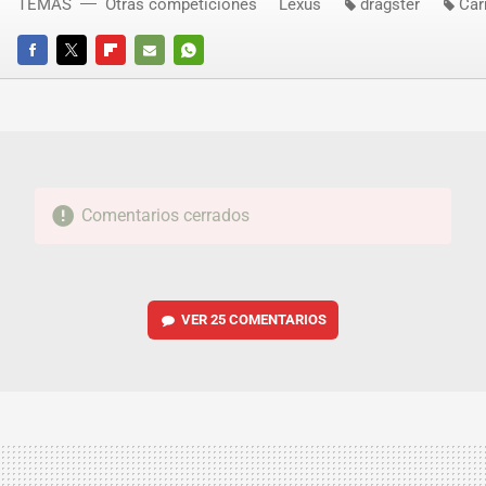
TEMAS
Otras competiciones
Lexus
dragster
Car
FACEBOOK
TWITTER
FLIPBOARD
E-
WHATSAPP
MAIL
Comentarios cerrados
VER
25 COMENTARIOS