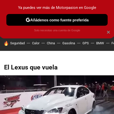
Ya puedes ver más de Motorpasion en Google
PRUEBAS
COCHES ELÉCTRICOS
OBSERVATORIO
F1
Añádenos como fuente preferida
Solo necesitas una cuenta de Google
×
HOY SE HABLA DE
Seguridad
Calor
China
Gasolina
GPS
BMW
F
El Lexus que vuela