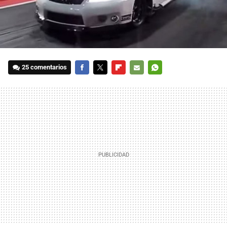
25 comentarios
FACEBOOK
TWITTER
FLIPBOARD
E-
WHATSAPP
MAIL