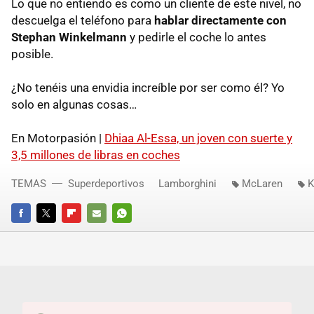
Lo que no entiendo es como un cliente de este nivel, no
descuelga el teléfono para
hablar directamente con
Stephan Winkelmann
y pedirle el coche lo antes
posible.
¿No tenéis una envidia increíble por ser como él? Yo
solo en algunas cosas…
En Motorpasión |
Dhiaa Al-Essa, un joven con suerte y
3,5 millones de libras en coches
TEMAS
Superdeportivos
Lamborghini
McLaren
K
FACEBOOK
TWITTER
FLIPBOARD
E-
WHATSAPP
MAIL