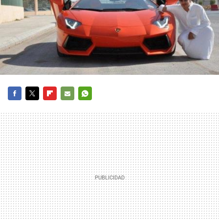
FACEBOOK
TWITTER
FLIPBOARD
E-
WHATSAPP
MAIL