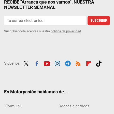
RECIBE "Arranca que nos vamos", NUESTRA
NEWSLETTER SEMANAL
SUSCRIBIR
Suscribiéndote aceptas nuestra
política de privacidad
Síguenos
Twit
Fac
Yout
Inst
Tele
RSS
Flip
Tikt
ter
ebo
ube
agra
gra
boar
ok
ok
m
m
d
En Motorpasión hablamos de...
Fórmula1
Coches eléctricos