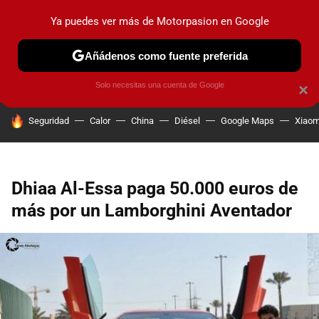
Ya puedes ver más de Motorpasion en Google
PRUEBAS
COCHES ELÉCTRICOS
OBSERVATORIO
F1
Añádenos como fuente preferida
Solo necesitas una cuenta de Google
×
HOY SE HABLA DE
Seguridad
Calor
China
Diésel
Google Maps
Xiaom
Dhiaa Al-Essa paga 50.000 euros de
más por un Lamborghini Aventador