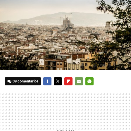
39 comentarios
FACEBOOK
TWITTER
FLIPBOARD
E-
WHATSAPP
MAIL