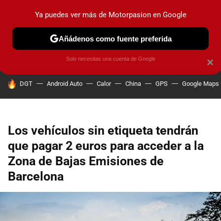
Ya puedes ver más de Motorpasion en Google
PRUEBAS
COCHES ELÉCTRICOS
OBSERVATORIO
F1
Añádenos como fuente preferida
Solo necesitas una cuenta de Google
×
HOY SE HABLA DE
DGT
Android Auto
Calor
China
GPS
Google Maps
Los vehículos sin etiqueta tendrán
que pagar 2 euros para acceder a la
Zona de Bajas Emisiones de
Barcelona