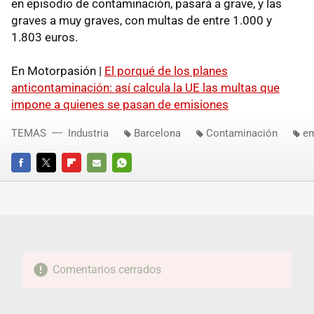
en episodio de contaminación, pasará a grave, y las
graves a muy graves, con multas de entre 1.000 y
1.803 euros.
En Motorpasión |
El porqué de los planes
anticontaminación: así calcula la UE las multas que
impone a quienes se pasan de emisiones
TEMAS
Industria
Barcelona
Contaminación
em
FACEBOOK
TWITTER
FLIPBOARD
E-
WHATSAPP
MAIL
Comentarios cerrados