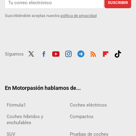
SUSCRIBIR
Suscribiéndote aceptas nuestra
política de privacidad
Síguenos
Twit
Fac
Yout
Inst
Tele
RSS
Flip
Tikt
ter
ebo
ube
agra
gra
boar
ok
ok
m
m
d
En Motorpasión hablamos de...
Fórmula1
Coches eléctricos
Coches híbridos y
Compactos
enchufables
SUV
Pruebas de coches