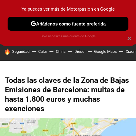
Ya puedes ver más de Motorpasion en Google
PRUEBAS
COCHES ELÉCTRICOS
OBSERVATORIO
F1
Añádenos como fuente preferida
Solo necesitas una cuenta de Google
×
HOY SE HABLA DE
Seguridad
Calor
China
Diésel
Google Maps
Xiaom
Todas las claves de la Zona de Bajas
Emisiones de Barcelona: multas de
hasta 1.800 euros y muchas
exenciones