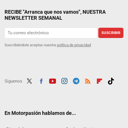
RECIBE "Arranca que nos vamos", NUESTRA
NEWSLETTER SEMANAL
SUSCRIBIR
Suscribiéndote aceptas nuestra
política de privacidad
Síguenos
Twit
Fac
Yout
Inst
Tele
RSS
Flip
Tikt
ter
ebo
ube
agra
gra
boar
ok
ok
m
m
d
En Motorpasión hablamos de...