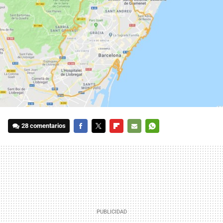
28 comentarios
FACEBOOK
TWITTER
FLIPBOARD
E-
WHATSAPP
MAIL