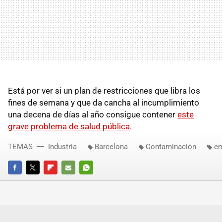
Está por ver si un plan de restricciones que libra los
fines de semana y que da cancha al incumplimiento
una decena de días al año consigue contener
este
grave problema de salud pública
.
TEMAS
Industria
Barcelona
Contaminación
em
FACEBOOK
TWITTER
FLIPBOARD
E-
WHATSAPP
MAIL