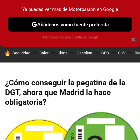
Ya puedes ver más de Motorpasion en Google
PRUEBAS
COCHES ELÉCTRICOS
OBSERVATORIO
F1
Añádenos como fuente preferida
Solo necesitas una cuenta de Google
×
HOY SE HABLA DE
Seguridad
Calor
China
Gasolina
GPS
SUV
B
¿Cómo conseguir la pegatina de la
DGT, ahora que Madrid la hace
obligatoria?