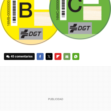
45 comentarios
FACEBOOK
TWITTER
FLIPBOARD
E-
WHATSAPP
MAIL