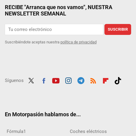
RECIBE "Arranca que nos vamos", NUESTRA
NEWSLETTER SEMANAL
SUSCRIBIR
Suscribiéndote aceptas nuestra
política de privacidad
Síguenos
Twit
Fac
Yout
Inst
Tele
RSS
Flip
Tikt
ter
ebo
ube
agra
gra
boar
ok
ok
m
m
d
En Motorpasión hablamos de...
Fórmula1
Coches eléctricos